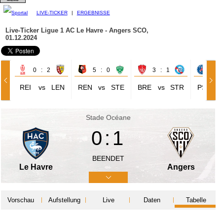
LIVE-TICKER
|
ERGEBNISSE
Live-Ticker Ligue 1
AC Le Havre - Angers SCO,
01.12.2024
0 : 2
5 : 0
3 : 1
1 
REI
vs
LEN
REN
vs
STE
BRE
vs
STR
PSG
Stade Océane
0:1
BEENDET
Le Havre
Angers
Vorschau
Aufstellung
Live
Daten
Tabelle