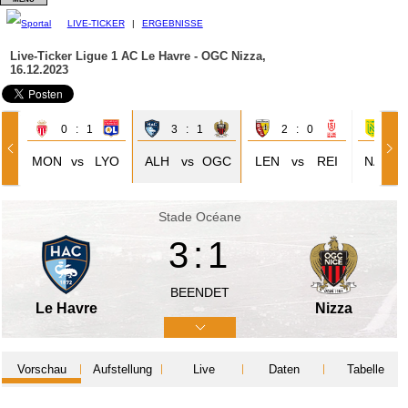
LIVE-TICKER
|
ERGEBNISSE
Live-Ticker Ligue 1
AC Le Havre - OGC Nizza,
16.12.2023
0 : 1
3 : 1
2 : 0
0 
MON
vs
LYO
ALH
vs
OGC
LEN
vs
REI
NAN
Stade Océane
3:1
BEENDET
Le Havre
Nizza
Vorschau
Aufstellung
Live
Daten
Tabelle