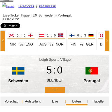
LIVE-TICKER
|
ERGEBNISSE
Live-Ticker Frauen EM
Schweden - Portugal,
17.07.2022
0 : 5
1 : 0
0 : 3
0 
NIR
vs
ENG
AUS
vs
NOR
FIN
vs
GER
DEN
Leigh Sports Village
5:0
BEENDET
Schweden
Portugal
Vorschau
Aufstellung
Live
Daten
Tabelle