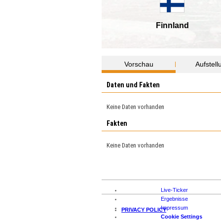
Finnland
Vorschau
Aufstell
Daten und Fakten
Keine Daten vorhanden
Fakten
Keine Daten vorhanden
Live-Ticker
Ergebnisse
Impressum
PRIVACY POLICY
Cookie Settings