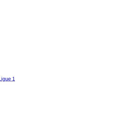
Ligue 1