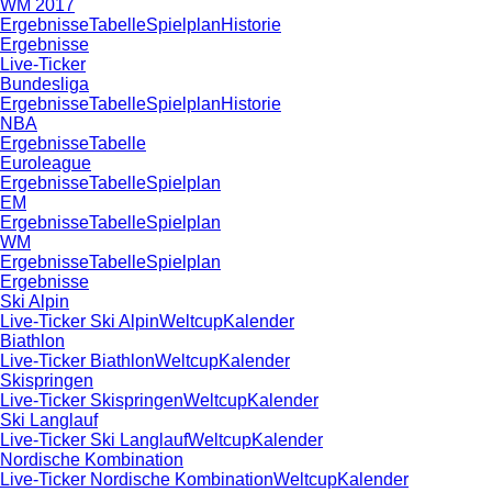
WM 2017
Ergebnisse
Tabelle
Spielplan
Historie
Ergebnisse
Live-Ticker
Bundesliga
Ergebnisse
Tabelle
Spielplan
Historie
NBA
Ergebnisse
Tabelle
Euroleague
Ergebnisse
Tabelle
Spielplan
EM
Ergebnisse
Tabelle
Spielplan
WM
Ergebnisse
Tabelle
Spielplan
Ergebnisse
Ski Alpin
Live-Ticker Ski Alpin
Weltcup
Kalender
Biathlon
Live-Ticker Biathlon
Weltcup
Kalender
Skispringen
Live-Ticker Skispringen
Weltcup
Kalender
Ski Langlauf
Live-Ticker Ski Langlauf
Weltcup
Kalender
Nordische Kombination
Live-Ticker Nordische Kombination
Weltcup
Kalender