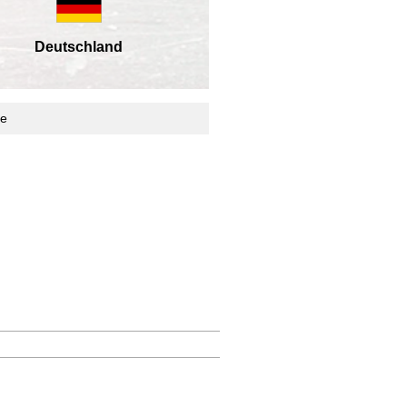
Deutschland
le