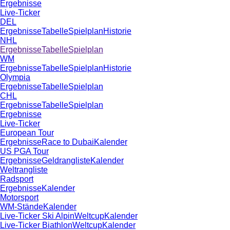
Ergebnisse
Live-Ticker
DEL
Ergebnisse
Tabelle
Spielplan
Historie
NHL
Ergebnisse
Tabelle
Spielplan
WM
Ergebnisse
Tabelle
Spielplan
Historie
Olympia
Ergebnisse
Tabelle
Spielplan
CHL
Ergebnisse
Tabelle
Spielplan
Ergebnisse
Live-Ticker
European Tour
Ergebnisse
Race to Dubai
Kalender
US PGA Tour
Ergebnisse
Geldrangliste
Kalender
Weltrangliste
Radsport
Ergebnisse
Kalender
Motorsport
WM-Stände
Kalender
Live-Ticker Ski Alpin
Weltcup
Kalender
Live-Ticker Biathlon
Weltcup
Kalender