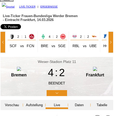
LIVE-TICKER
|
ERGEBNISSE
Live-Ticker Frauen-Bundesliga
Werder Bremen
- Eintracht Frankfurt, 14.03.2026
2 : 1
4 : 2
2 : 2
4 
SCF
vs
FCN
BRE
vs
SGE
RBL
vs
UBE
HOF
Weser-Stadion Platz 11
4:2
Bremen
Frankfurt
BEENDET
Vorschau
Aufstellung
Live
Daten
Tabelle