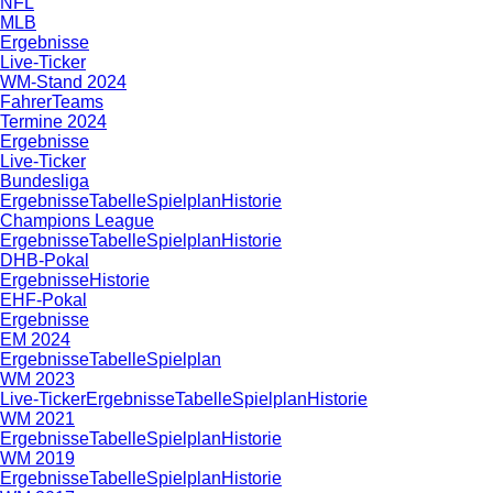
NFL
MLB
Ergebnisse
Live-Ticker
WM-Stand 2024
Fahrer
Teams
Termine 2024
Ergebnisse
Live-Ticker
Bundesliga
Ergebnisse
Tabelle
Spielplan
Historie
Champions League
Ergebnisse
Tabelle
Spielplan
Historie
DHB-Pokal
Ergebnisse
Historie
EHF-Pokal
Ergebnisse
EM 2024
Ergebnisse
Tabelle
Spielplan
WM 2023
Live-Ticker
Ergebnisse
Tabelle
Spielplan
Historie
WM 2021
Ergebnisse
Tabelle
Spielplan
Historie
WM 2019
Ergebnisse
Tabelle
Spielplan
Historie