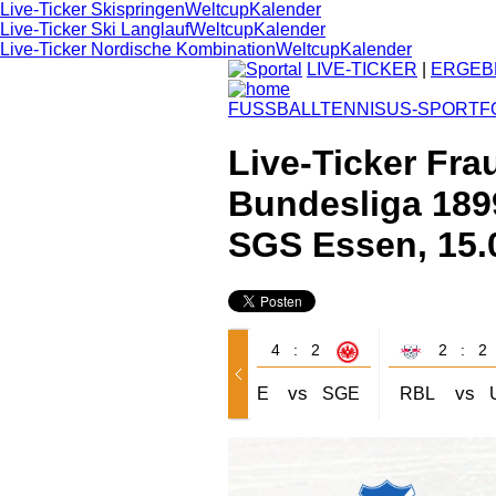
Live-Ticker Skispringen
Weltcup
Kalender
Live-Ticker Ski Langlauf
Weltcup
Kalender
Live-Ticker Nordische Kombination
Weltcup
Kalender
LIVE-TICKER
|
ERGEB
FUSSBALL
TENNIS
US-SPORT
F
Live-Ticker Fra
Bundesliga
189
SGS Essen, 15.
2 : 1
4 : 2
2 : 2
vs
vs
vs
SCF
FCN
BRE
SGE
RBL