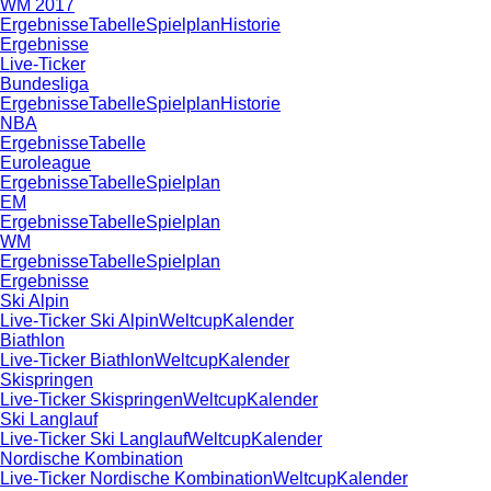
WM 2017
Ergebnisse
Tabelle
Spielplan
Historie
Ergebnisse
Live-Ticker
Bundesliga
Ergebnisse
Tabelle
Spielplan
Historie
NBA
Ergebnisse
Tabelle
Euroleague
Ergebnisse
Tabelle
Spielplan
EM
Ergebnisse
Tabelle
Spielplan
WM
Ergebnisse
Tabelle
Spielplan
Ergebnisse
Ski Alpin
Live-Ticker Ski Alpin
Weltcup
Kalender
Biathlon
Live-Ticker Biathlon
Weltcup
Kalender
Skispringen
Live-Ticker Skispringen
Weltcup
Kalender
Ski Langlauf
Live-Ticker Ski Langlauf
Weltcup
Kalender
Nordische Kombination
Live-Ticker Nordische Kombination
Weltcup
Kalender