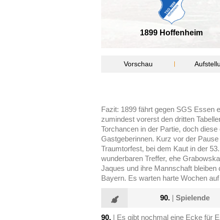
1899 Hoffenheim
Vorschau
Aufstell
Fazit: 1899 fährt gegen SGS Essen e
zumindest vorerst den dritten Tabell
Torchancen in der Partie, doch diese
Gastgeberinnen. Kurz vor der Pause 
Traumtorfest, bei dem Kaut in der 53
wunderbaren Treffer, ehe Grabowska 
Jaques und ihre Mannschaft bleiben 
Bayern. Es warten harte Wochen auf 
90.
|
Spielende
90.
| Es gibt nochmal eine Ecke für E