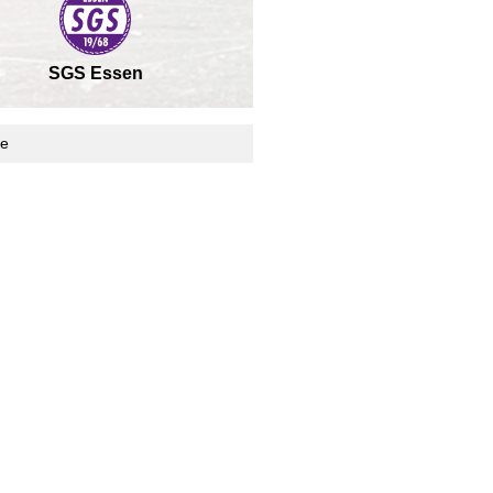
SGS Essen
le