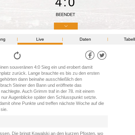
4:0
BEENDET
ung
Live
Daten
Tabel
inen souveränen 4:0 Sieg ein und erobert damit
enplatz zurück. Lange brauchte es bis zu den ersten
 gehörten dann beinahe ausschließlich den
brach Steiner den Bann und eröffnete das
. nachlegte. Auch Grimm traf in der 78. mit einem
nur Augenblicke später den Schlusspunkt setzte.
damit ohne Punkte und treffen nächste Woche auf die
sie.
ssen. Die bringt Kowalski an den kurzen Pfosten, wo