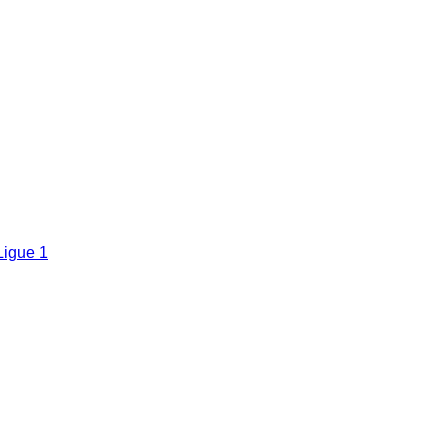
Ligue 1