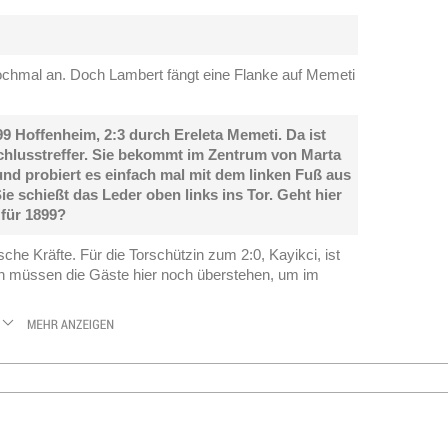
ochmal an. Doch Lambert fängt eine Flanke auf Memeti
99 Hoffenheim, 2:3 durch Ereleta Memeti. Da ist
hlusstreffer. Sie bekommt im Zentrum von Marta
und probiert es einfach mal mit dem linken Fuß aus
ie schießt das Leder oben links ins Tor. Geht hier
für 1899?
sche Kräfte. Für die Torschützin zum 2:0, Kayikci, ist
ten müssen die Gäste hier noch überstehen, um im