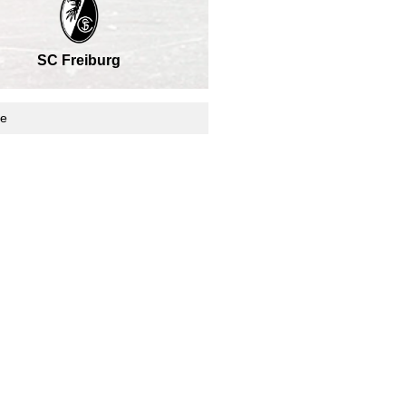
SC Freiburg
le