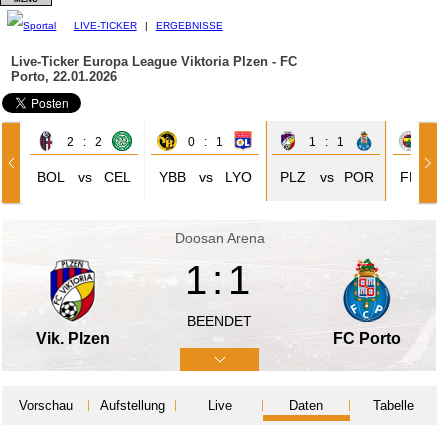
LIVE-TICKER
|
ERGEBNISSE
Live-Ticker Europa League
Viktoria Plzen - FC
Porto, 22.01.2026
2 : 2
0 : 1
1 : 1
0 
BOL
vs
CEL
YBB
vs
LYO
PLZ
vs
POR
FER
Doosan Arena
1:1
BEENDET
Vik. Plzen
FC Porto
Vorschau
Aufstellung
Live
Daten
Tabelle