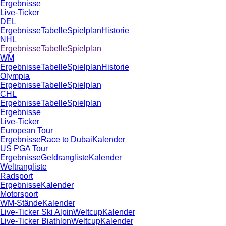
Ergebnisse
Live-Ticker
DEL
Ergebnisse
Tabelle
Spielplan
Historie
NHL
Ergebnisse
Tabelle
Spielplan
WM
Ergebnisse
Tabelle
Spielplan
Historie
Olympia
Ergebnisse
Tabelle
Spielplan
CHL
Ergebnisse
Tabelle
Spielplan
Ergebnisse
Live-Ticker
European Tour
Ergebnisse
Race to Dubai
Kalender
US PGA Tour
Ergebnisse
Geldrangliste
Kalender
Weltrangliste
Radsport
Ergebnisse
Kalender
Motorsport
WM-Stände
Kalender
Live-Ticker Ski Alpin
Weltcup
Kalender
Live-Ticker Biathlon
Weltcup
Kalender