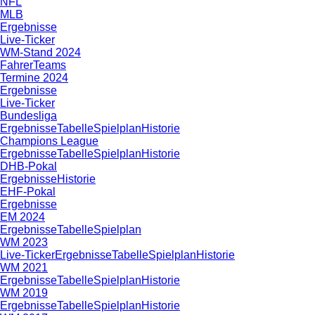
NFL
MLB
Ergebnisse
Live-Ticker
WM-Stand 2024
Fahrer
Teams
Termine 2024
Ergebnisse
Live-Ticker
Bundesliga
Ergebnisse
Tabelle
Spielplan
Historie
Champions League
Ergebnisse
Tabelle
Spielplan
Historie
DHB-Pokal
Ergebnisse
Historie
EHF-Pokal
Ergebnisse
EM 2024
Ergebnisse
Tabelle
Spielplan
WM 2023
Live-Ticker
Ergebnisse
Tabelle
Spielplan
Historie
WM 2021
Ergebnisse
Tabelle
Spielplan
Historie
WM 2019
Ergebnisse
Tabelle
Spielplan
Historie