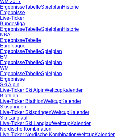
WM 2017
Ergebnisse
Tabelle
Spielplan
Historie
Ergebnisse
Live-Ticker
Bundesliga
Ergebnisse
Tabelle
Spielplan
Historie
NBA
Ergebnisse
Tabelle
Euroleague
Ergebnisse
Tabelle
Spielplan
EM
Ergebnisse
Tabelle
Spielplan
WM
Ergebnisse
Tabelle
Spielplan
Ergebnisse
Ski Alpin
Live-Ticker Ski Alpin
Weltcup
Kalender
Biathlon
Live-Ticker Biathlon
Weltcup
Kalender
Skispringen
Live-Ticker Skispringen
Weltcup
Kalender
Ski Langlauf
Live-Ticker Ski Langlauf
Weltcup
Kalender
Nordische Kombination
Live-Ticker Nordische Kombination
Weltcup
Kalender