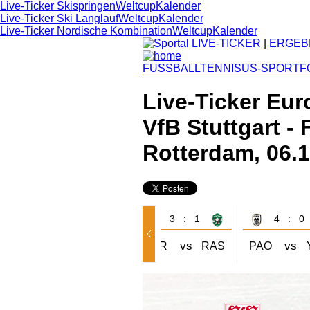
Live-Ticker Skispringen
Weltcup
Kalender
Live-Ticker Ski Langlauf
Weltcup
Kalender
Live-Ticker Nordische Kombination
Weltcup
Kalender
LIVE-TICKER
|
ERGEB
FUSSBALL
TENNIS
US-SPORT
F
Live-Ticker Eu
VfB Stuttgart -
Rotterdam, 06.
0 : 0
3 : 1
4 : 0
vs
vs
vs
BBE
PLZ
FER
FER
RAS
PAO