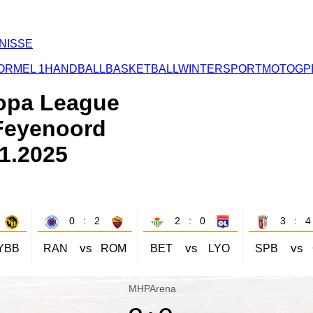
NISSE
ORMEL 1
HANDBALL
BASKETBALL
WINTERSPORT
MOTOGP
ropa League
 Feyenoord
11.2025
0 : 2
2 : 0
3 : 4
vs
vs
vs
YBB
RAN
ROM
BET
LYO
SPB
MHPArena