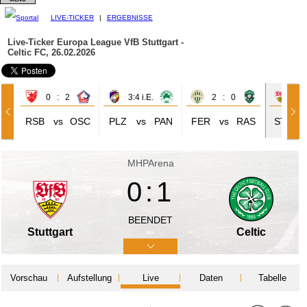
LIVE-TICKER
|
ERGEBNISSE
Live-Ticker Europa League
VfB Stuttgart -
Celtic FC, 26.02.2026
0 : 2
3:4 i.E.
2 : 0
0 
RSB
vs
OSC
PLZ
vs
PAN
FER
vs
RAS
STU
MHPArena
0:1
BEENDET
Stuttgart
Celtic
Vorschau
Aufstellung
Live
Daten
Tabelle