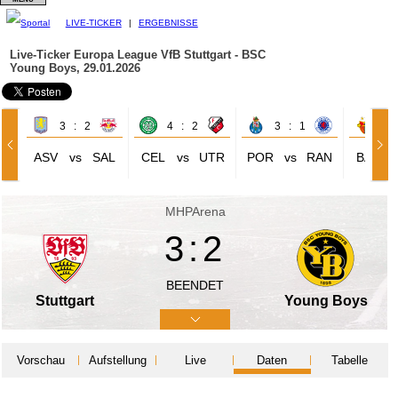
LIVE-TICKER
|
ERGEBNISSE
Live-Ticker Europa League
VfB Stuttgart - BSC
Young Boys, 29.01.2026
3 : 2
4 : 2
3 : 1
0 
ASV
vs
SAL
CEL
vs
UTR
POR
vs
RAN
BAS
MHPArena
3:2
BEENDET
Stuttgart
Young Boys
Vorschau
Aufstellung
Live
Daten
Tabelle