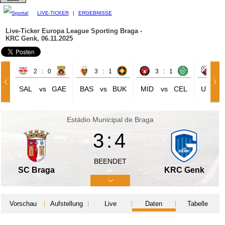
LIVE-TICKER
|
ERGEBNISSE
Live-Ticker Europa League
Sporting Braga -
KRC Genk, 06.11.2025
2 : 0
3 : 1
3 : 1
1 
SAL
vs
GAE
BAS
vs
BUK
MID
vs
CEL
UTR
Estádio Municipal de Braga
3:4
BEENDET
SC Braga
KRC Genk
Vorschau
Aufstellung
Live
Daten
Tabelle