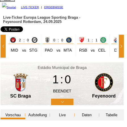
LIVE-TICKER
|
ERGEBNISSE
Live-Ticker Europa League
Sporting Braga -
Feyenoord Rotterdam, 24.09.2025
2 : 0
0 : 0
1 : 1
3 
MID
vs
STG
PAO
vs
MTA
RSB
vs
CEL
DIZ
Estádio Municipal de Braga
1:0
BEENDET
SC Braga
Feyenoord
Vorschau
Aufstellung
Live
Daten
Tabelle