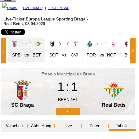
LIVE-TICKER
|
ERGEBNISSE
Live-Ticker Europa League
Sporting Braga -
Real Betis, 08.04.2026
1 : 1
3 : 0
1 : 1
1 
SPB
vs
BET
SCF
vs
CVI
POR
vs
NOT
BOL
Estádio Municipal de Braga
1:1
BEENDET
SC Braga
Real Betis
Vorschau
Aufstellung
Live
Daten
Tabelle