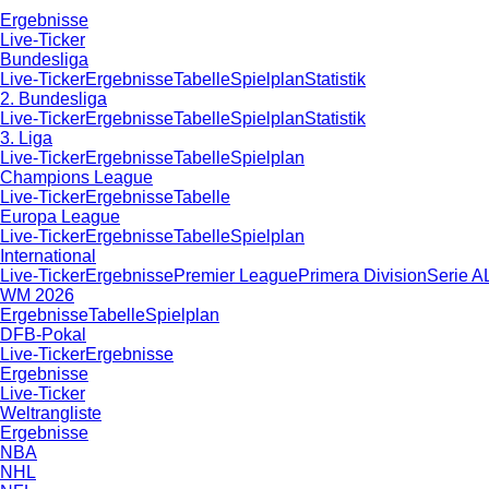
Ergebnisse
Live-Ticker
Bundesliga
Live-Ticker
Ergebnisse
Tabelle
Spielplan
Statistik
2. Bundesliga
Live-Ticker
Ergebnisse
Tabelle
Spielplan
Statistik
3. Liga
Live-Ticker
Ergebnisse
Tabelle
Spielplan
Champions League
Live-Ticker
Ergebnisse
Tabelle
Europa League
Live-Ticker
Ergebnisse
Tabelle
Spielplan
International
Live-Ticker
Ergebnisse
Premier League
Primera Division
Serie A
WM 2026
Ergebnisse
Tabelle
Spielplan
DFB-Pokal
Live-Ticker
Ergebnisse
Ergebnisse
Live-Ticker
Weltrangliste
Ergebnisse
NBA
NHL