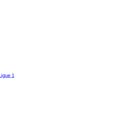
Ligue 1