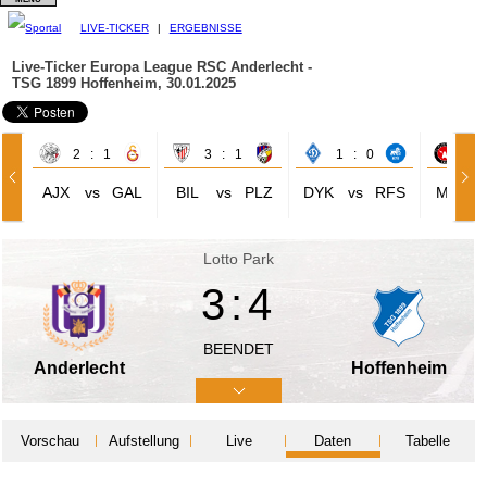
LIVE-TICKER
|
ERGEBNISSE
Live-Ticker Europa League
RSC Anderlecht -
TSG 1899 Hoffenheim, 30.01.2025
2 : 1
3 : 1
1 : 0
2 
AJX
vs
GAL
BIL
vs
PLZ
DYK
vs
RFS
MID
Lotto Park
3:4
BEENDET
Anderlecht
Hoffenheim
Vorschau
Aufstellung
Live
Daten
Tabelle