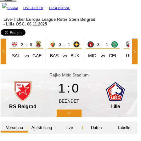
LIVE-TICKER
|
ERGEBNISSE
Live-Ticker Europa League
Roter Stern Belgrad
- Lille OSC, 06.11.2025
2 : 0
3 : 1
3 : 1
1 
SAL
vs
GAE
BAS
vs
BUK
MID
vs
CEL
UTR
Rajko Mitic Stadium
1:0
BEENDET
RS Belgrad
Lille
Vorschau
Aufstellung
Live
Daten
Tabelle