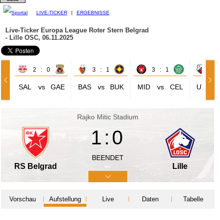
LIVE-TICKER
|
ERGEBNISSE
Live-Ticker Europa League
Roter Stern Belgrad
- Lille OSC, 06.11.2025
2 : 0
3 : 1
3 : 1
1 
SAL
vs
GAE
BAS
vs
BUK
MID
vs
CEL
UTR
Rajko Mitic Stadium
1:0
BEENDET
RS Belgrad
Lille
Vorschau
Aufstellung
Live
Daten
Tabelle