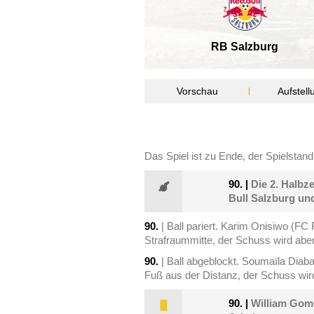
RB Salzburg
Vorschau
Aufstell
Das Spiel ist zu Ende, der Spielstan
90.
|
Die 2. Halbz
Bull Salzburg und
90.
| Ball pariert. Karim Onisiwo (FC
Strafraummitte, der Schuss wird aber
90.
| Ball abgeblockt. Soumaïla Diaba
Fuß aus der Distanz, der Schuss wir
90.
|
William Gome