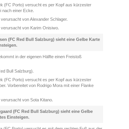
 (FC Porto) versucht es per Kopf aus kürzester
ei nach einer Ecke.
verursacht von Alexander Schlager.
 verursacht von Karim Onisiwo.
sen (FC Red Bull Salzburg) sieht eine Gelbe Karte
nsteigen.
kommt in der eigenen Hälfte einen Freistoß
ed Bull Salzburg).
 (FC Porto) versucht es per Kopf aus kürzester
ber. Vorbereitet von Rodrigo Mora mit einer Flanke
verursacht von Sota Kitano.
gaard (FC Red Bull Salzburg) sieht eine Gelbe
tes Einsteigen.
a (FC Porto) versucht es mit dem rechten Fuß aus der