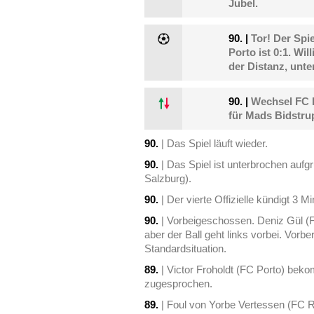
Jubel.
90.
|
Tor! Der Spi
Porto ist 0:1. Wi
der Distanz, unte
90.
|
Wechsel FC 
für Mads Bidstru
90.
| Das Spiel läuft wieder.
90.
| Das Spiel ist unterbrochen aufg
Salzburg).
90.
| Der vierte Offizielle kündigt 3 M
90.
| Vorbeigeschossen. Deniz Gül (F
aber der Ball geht links vorbei. Vorbe
Standardsituation.
89.
| Victor Froholdt (FC Porto) beko
zugesprochen.
89.
| Foul von Yorbe Vertessen (FC R