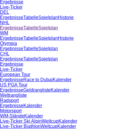
Ergebnisse
Live-Ticker
DEL
Ergebnisse
Tabelle
Spielplan
Historie
NHL
Ergebnisse
Tabelle
Spielplan
WM
Ergebnisse
Tabelle
Spielplan
Historie
Olympia
Ergebnisse
Tabelle
Spielplan
CHL
Ergebnisse
Tabelle
Spielplan
Ergebnisse
Live-Ticker
European Tour
Ergebnisse
Race to Dubai
Kalender
US PGA Tour
Ergebnisse
Geldrangliste
Kalender
Weltrangliste
Radsport
Ergebnisse
Kalender
Motorsport
WM-Stände
Kalender
Live-Ticker Ski Alpin
Weltcup
Kalender
Live-Ticker Biathlon
Weltcup
Kalender