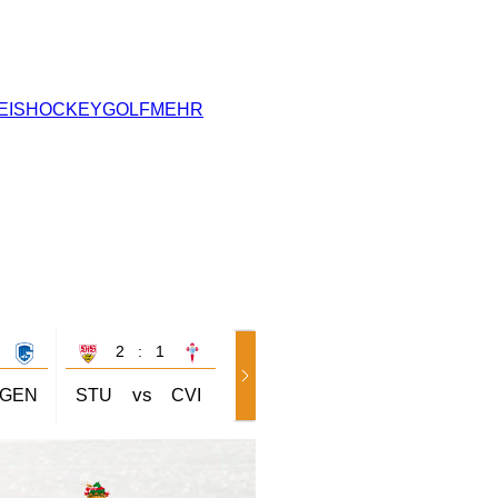
EISHOCKEY
GOLF
MEHR
2 : 1
vs
GEN
STU
CVI