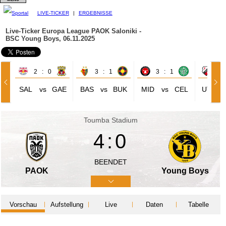
LIVE-TICKER
|
ERGEBNISSE
Live-Ticker Europa League
PAOK Saloniki -
BSC Young Boys, 06.11.2025
2 : 0
3 : 1
3 : 1
1 
SAL
vs
GAE
BAS
vs
BUK
MID
vs
CEL
UTR
Toumba Stadium
4:0
BEENDET
PAOK
Young Boys
Vorschau
Aufstellung
Live
Daten
Tabelle