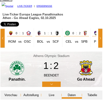
LIVE-TICKER
|
ERGEBNISSE
Live-Ticker Europa League
Panathinaikos
Athen - Go Ahead Eagles, 02.10.2025
0 : 1
1 : 1
0 : 2
3 
ROM
vs
OSC
BOL
vs
SCF
CEL
vs
SPB
PLZ
Athens Olympic Stadium
1:2
BEENDET
Panathin.
Go Ahead
Vorschau
Aufstellung
Live
Daten
Tabelle