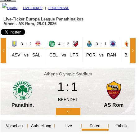
LIVE-TICKER
|
ERGEBNISSE
Live-Ticker Europa League
Panathinaikos
Athen - AS Rom, 29.01.2026
3 : 2
4 : 2
3 : 1
0 
ASV
vs
SAL
CEL
vs
UTR
POR
vs
RAN
BAS
Athens Olympic Stadium
1:1
BEENDET
Panathin.
AS Rom
Vorschau
Aufstellung
Live
Daten
Tabelle