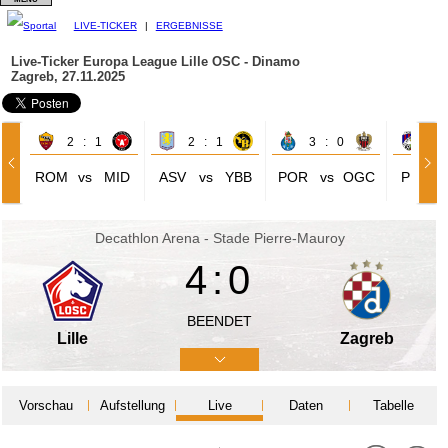
LIVE-TICKER
|
ERGEBNISSE
Live-Ticker Europa League
Lille OSC - Dinamo
Zagreb, 27.11.2025
2 : 1
2 : 1
3 : 0
0 
ROM
vs
MID
ASV
vs
YBB
POR
vs
OGC
PLZ
Decathlon Arena - Stade Pierre-Mauroy
4:0
BEENDET
Lille
Zagreb
Vorschau
Aufstellung
Live
Daten
Tabelle