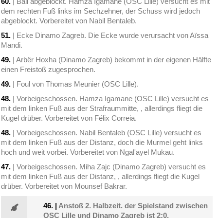
60.
| Ball abgeblockt. Hamza Igamane (OSC Lille) versucht es mit
dem rechten Fuß links im Sechzehner, der Schuss wird jedoch
abgeblockt. Vorbereitet von Nabil Bentaleb.
51.
| Ecke Dinamo Zagreb. Die Ecke wurde verursacht von Aïssa
Mandi.
49.
| Arbër Hoxha (Dinamo Zagreb) bekommt in der eigenen Hälfte
einen Freistoß zugesprochen.
49.
| Foul von Thomas Meunier (OSC Lille).
48.
| Vorbeigeschossen. Hamza Igamane (OSC Lille) versucht es
mit dem linken Fuß aus der Strafraummitte, , allerdings fliegt die
Kugel drüber. Vorbereitet von Félix Correia.
48.
| Vorbeigeschossen. Nabil Bentaleb (OSC Lille) versucht es
mit dem linken Fuß aus der Distanz, doch die Murmel geht links
hoch und weit vorbei. Vorbereitet von Ngal'ayel Mukau.
47.
| Vorbeigeschossen. Miha Zajc (Dinamo Zagreb) versucht es
mit dem linken Fuß aus der Distanz, , allerdings fliegt die Kugel
drüber. Vorbereitet von Mounsef Bakrar.
46.
|
Anstoß 2. Halbzeit. der Spielstand zwischen
OSC Lille und Dinamo Zagreb ist 2:0.