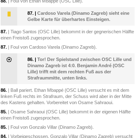
88.
| Foul von Ethan Mbappé (OSC Lille).
87.
|
Cardoso Varela (Dinamo Zagreb) sieht eine
Gelbe Karte für überhartes Einsteigen.
87.
| Tiago Santos (OSC Lille) bekommt in der gegnerischen Hälfte
einen Freistoß zugesprochen.
87.
| Foul von Cardoso Varela (Dinamo Zagreb).
86.
|
Tor! Der Spielstand zwischen OSC Lille und
Dinamo Zagreb ist 4:0. Benjamin André (OSC
Lille) trifft mit dem rechten Fuß aus der
Strafraummitte, unten links.
86.
| Ball pariert. Ethan Mbappé (OSC Lille) versucht es mit dem
linken Fuß rechts im Strafraum, der Schuss wird aber in der Mitte
des Kastens gehalten. Vorbereitet von Osame Sahraoui.
85.
| Osame Sahraoui (OSC Lille) bekommt in der eigenen Hälfte
einen Freistoß zugesprochen.
85.
| Foul von Gonzalo Villar (Dinamo Zagreb).
84.
| Vorbeigeschossen. Gonzalo Villar (Dinamo Zagreb) versucht