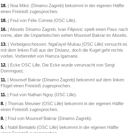
18.
| Noa Mikic (Dinamo Zagreb) bekommt in der eigenen Hälfte
einen Freistoß zugesprochen.
18.
| Foul von Félix Correia (OSC Lille).
16.
| Abseits Dinamo Zagreb. Ivan Filipovic spielt einen Pass nach
vorne, aber die Unparteiischen sehen Mounsef Bakrar im Abseits.
13.
| Vorbeigeschossen. Ngal'ayel Mukau (OSC Lille) versucht es
mit dem linken Fuß aus der Distanz, doch die Kugel geht rechts
vorbei. Vorbereitet von Hamza Igamane.
12.
| Ecke OSC Lille. Die Ecke wurde verursacht von Sergi
Domínguez.
11.
| Mounsef Bakrar (Dinamo Zagreb) bekommt auf dem linken
Flügel einen Freistoß zugesprochen.
11.
| Foul von Nathan Ngoy (OSC Lille).
8.
| Thomas Meunier (OSC Lille) bekommt in der eigenen Hälfte
einen Freistoß zugesprochen.
8.
| Foul von Mounsef Bakrar (Dinamo Zagreb).
5.
| Nabil Bentaleb (OSC Lille) bekommt in der eigenen Hälfte