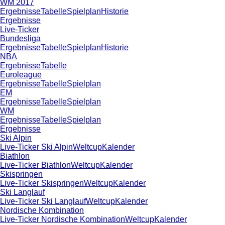
WM 2017
Ergebnisse
Tabelle
Spielplan
Historie
Ergebnisse
Live-Ticker
Bundesliga
Ergebnisse
Tabelle
Spielplan
Historie
NBA
Ergebnisse
Tabelle
Euroleague
Ergebnisse
Tabelle
Spielplan
EM
Ergebnisse
Tabelle
Spielplan
WM
Ergebnisse
Tabelle
Spielplan
Ergebnisse
Ski Alpin
Live-Ticker Ski Alpin
Weltcup
Kalender
Biathlon
Live-Ticker Biathlon
Weltcup
Kalender
Skispringen
Live-Ticker Skispringen
Weltcup
Kalender
Ski Langlauf
Live-Ticker Ski Langlauf
Weltcup
Kalender
Nordische Kombination
Live-Ticker Nordische Kombination
Weltcup
Kalender