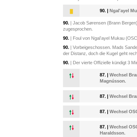
90.
|
Ngal'ayel Mu
90.
| Jacob Sørensen (Brann Bergen) 
zugesprochen.
90.
| Foul von Ngal'ayel Mukau (OSC L
90.
| Vorbeigeschossen. Mads Sande 
der Distanz, doch die Kugel geht re
90.
| Der vierte Offizielle kündigt 3 M
87.
|
Wechsel Bra
Magnússon.
87.
|
Wechsel Bra
87.
|
Wechsel OSC 
87.
|
Wechsel OSC
Haraldsson.