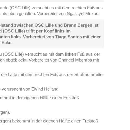
Pardo (OSC Lille) versucht es mit dem rechten Fuß aus
chts oben gehalten. Vorbereitet von Ngal'ayel Mukau.
elstand zwischen OSC Lille und Brann Bergen ist
d (OSC Lille) trifft per Kopf links im
ten links. Vorbereitet von Tiago Santos mit einer
 Ecke.
u (OSC Lille) versucht es mit dem linken Fuß aus der
och abgeblockt. Vorbereitet von Chancel Mbemba mit
t die Latte mit dem rechten Fuß aus der Strafraummitte,
 verursacht von Eivind Helland.
ommt in der eigenen Hälfte einen Freistoß
rgen).
gen) bekommt in der eigenen Hälfte einen Freistoß