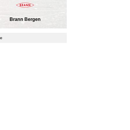
Brann Bergen
le