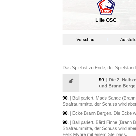
Lille OSC
Vorschau
Aufstell
Das Spiel ist zu Ende, der Spielstan
90.
|
Die 2. Halbz
und Brann Bergen 
90.
| Ball pariert. Mads Sande (Bran
Strafraummitte, der Schuss wird aber
90.
| Ecke Brann Bergen. Die Ecke w
90.
| Ball pariert. Bård Finne (Brann
Strafraummitte, der Schuss wird aber
Felix Myhre mit einem Steilpass.