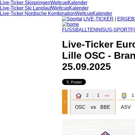
Live-Ticker Skispringen
Weltcup
Kalender
Live-Ticker Ski Langlauf
Weltcup
Kalender
Live-Ticker Nordische Kombination
Weltcup
Kalender
LIVE-TICKER
|
ERGEB
FUSSBALL
TENNIS
US-SPORT
F
Live-Ticker Eu
Lille OSC - Bra
25.09.2025
 : 1
0 : 1
2 : 1
1
vs
vs
vs
BAS
GAE
BUK
OSC
BBE
ASV