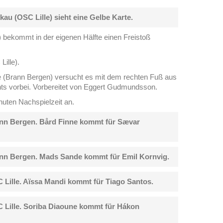
kau (OSC Lille) sieht eine Gelbe Karte.
bekommt in der eigenen Hälfte einen Freistoß
ille).
(Brann Bergen) versucht es mit dem rechten Fuß aus
chts vorbei. Vorbereitet von Eggert Gudmundsson.
inuten Nachspielzeit an.
nn Bergen. Bård Finne kommt für Sævar
nn Bergen. Mads Sande kommt für Emil Kornvig.
Lille. Aïssa Mandi kommt für Tiago Santos.
 Lille. Soriba Diaoune kommt für Hákon