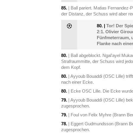
85.
| Ball pariert. Matias Fernandez-
der Distanz, der Schuss wird aber re
80.
|
Tor! Der Spi
2:1. Olivier Girou
Fünfmeterraum, un
Flanke nach einer
80.
| Ball abgeblockt. Ngal'ayel Muka
Strafraummitte, der Schuss wird jed
dem Kopf.
80.
| Ayyoub Bouaddi (OSC Lille) triff
nach einer Ecke.
80.
| Ecke OSC Lille. Die Ecke wurde
79.
| Ayyoub Bouaddi (OSC Lille) bek
zugesprochen.
79.
| Foul von Felix Myhre (Brann Be
78.
| Eggert Gudmundsson (Brann Ber
zugesprochen.