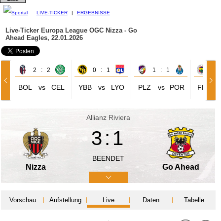
LIVE-TICKER
|
ERGEBNISSE
Live-Ticker Europa League
OGC Nizza - Go
Ahead Eagles, 22.01.2026
2 : 2
0 : 1
1 : 1
0 
BOL
vs
CEL
YBB
vs
LYO
PLZ
vs
POR
FER
Allianz Riviera
3:1
BEENDET
Nizza
Go Ahead
Vorschau
Aufstellung
Live
Daten
Tabelle