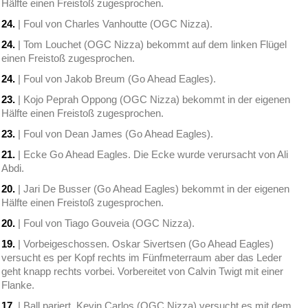
Hälfte einen Freistoß zugesprochen.
24.
| Foul von Charles Vanhoutte (OGC Nizza).
24.
| Tom Louchet (OGC Nizza) bekommt auf dem linken Flügel
einen Freistoß zugesprochen.
24.
| Foul von Jakob Breum (Go Ahead Eagles).
23.
| Kojo Peprah Oppong (OGC Nizza) bekommt in der eigenen
Hälfte einen Freistoß zugesprochen.
23.
| Foul von Dean James (Go Ahead Eagles).
21.
| Ecke Go Ahead Eagles. Die Ecke wurde verursacht von Ali
Abdi.
20.
| Jari De Busser (Go Ahead Eagles) bekommt in der eigenen
Hälfte einen Freistoß zugesprochen.
20.
| Foul von Tiago Gouveia (OGC Nizza).
19.
| Vorbeigeschossen. Oskar Sivertsen (Go Ahead Eagles)
versucht es per Kopf rechts im Fünfmeterraum aber das Leder
geht knapp rechts vorbei. Vorbereitet von Calvin Twigt mit einer
Flanke.
17.
| Ball pariert. Kevin Carlos (OGC Nizza) versucht es mit dem