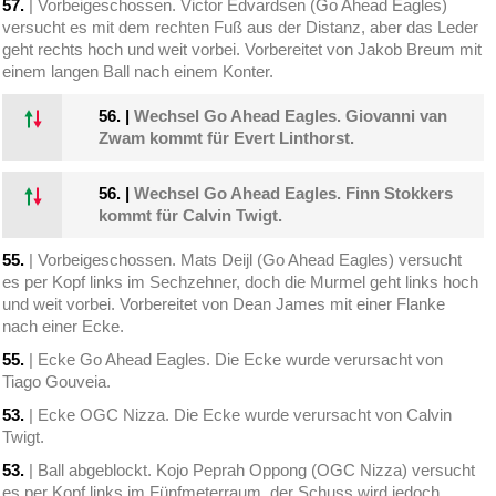
57.
| Vorbeigeschossen. Victor Edvardsen (Go Ahead Eagles)
versucht es mit dem rechten Fuß aus der Distanz, aber das Leder
geht rechts hoch und weit vorbei. Vorbereitet von Jakob Breum mit
einem langen Ball nach einem Konter.
56.
|
Wechsel Go Ahead Eagles. Giovanni van
Zwam kommt für Evert Linthorst.
56.
|
Wechsel Go Ahead Eagles. Finn Stokkers
kommt für Calvin Twigt.
55.
| Vorbeigeschossen. Mats Deijl (Go Ahead Eagles) versucht
es per Kopf links im Sechzehner, doch die Murmel geht links hoch
und weit vorbei. Vorbereitet von Dean James mit einer Flanke
nach einer Ecke.
55.
| Ecke Go Ahead Eagles. Die Ecke wurde verursacht von
Tiago Gouveia.
53.
| Ecke OGC Nizza. Die Ecke wurde verursacht von Calvin
Twigt.
53.
| Ball abgeblockt. Kojo Peprah Oppong (OGC Nizza) versucht
es per Kopf links im Fünfmeterraum, der Schuss wird jedoch