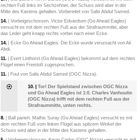
rechten Fuß links im Sechzehner, der Schuss wird aber in der
Mitte des Kastens gehalten. Vorbereitet von Salis Abdul Samed.
14.
| Vorbeigeschossen. Victor Edvardsen (Go Ahead Eagles)
versucht es mit dem rechten Fuß aus der Strafraummitte, aber
das Leder geht knapp rechts vorbei nach einer Ecke.
14.
| Ecke Go Ahead Eagles. Die Ecke wurde verursacht von Ali
Abdi.
11.
| Evert Linthorst (Go Ahead Eagles) bekommt auf dem rechten
Flügel einen Freistoß zugesprochen.
11.
| Foul von Salis Abdul Samed (OGC Nizza).
10.
|
Tor! Der Spielstand zwischen OGC Nizza
und Go Ahead Eagles ist 1:0. Charles Vanhoutte
(OGC Nizza) trifft mit dem rechten Fuß aus der
Strafraummitte, unten rechts.
8.
| Ball pariert. Mathis Suray (Go Ahead Eagles) versucht es mit
dem rechten Fuß vom linken Flügel aus spitzem Winkel der
Schuss wird aber in der Mitte des Kastens gehalten.
5.
| Vorbeigeschossen. Kevin Carlos (OGC Nizza) versucht es mit