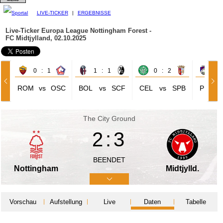
LIVE-TICKER
|
ERGEBNISSE
Live-Ticker Europa League
Nottingham Forest -
FC Midtjylland, 02.10.2025
0 : 1
1 : 1
0 : 2
3 
ROM
vs
OSC
BOL
vs
SCF
CEL
vs
SPB
PLZ
The City Ground
2:3
BEENDET
Nottingham
Midtjylld.
Vorschau
Aufstellung
Live
Daten
Tabelle