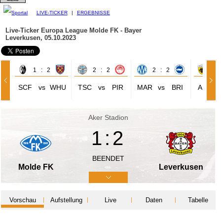
LIVE-TICKER
|
ERGEBNISSE
Live-Ticker Europa League
Molde FK - Bayer
Leverkusen, 05.10.2023
1 : 2
2 : 2
2 : 2
1 
SCF
vs
WHU
TSC
vs
PIR
MAR
vs
BRI
AEK
Aker Stadion
1:2
BEENDET
Molde FK
Leverkusen
Vorschau
Aufstellung
Live
Daten
Tabelle