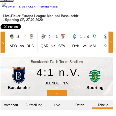
LIVE-TICKER
|
ERGEBNISSE
Live-Ticker Europa League
Medipol Basaksehir
- Sporting CP, 27.02.2020
3 : 4
0 : 3
1 : 0
1 
APO
vs
DUD
QAR
vs
SEV
DYK
vs
MAL
KOP
Basaksehir Fatih Terim Stadium
4:1
n.V.
BEENDET N.V.
Basaksehir
Sporting
Vorschau
Aufstellung
Live
Daten
Tabelle