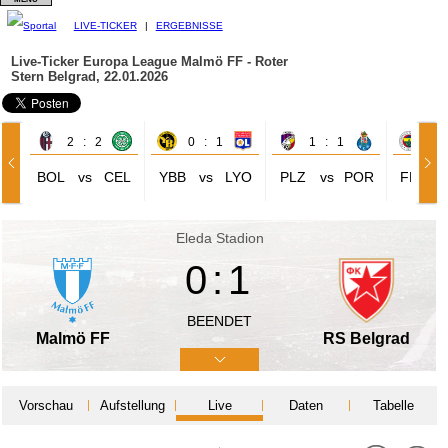
LIVE-TICKER
|
ERGEBNISSE
Live-Ticker Europa League
Malmö FF - Roter
Stern Belgrad, 22.01.2026
2 : 2
0 : 1
1 : 1
0 
BOL
vs
CEL
YBB
vs
LYO
PLZ
vs
POR
FER
Eleda Stadion
0:1
BEENDET
Malmö FF
RS Belgrad
Vorschau
Aufstellung
Live
Daten
Tabelle