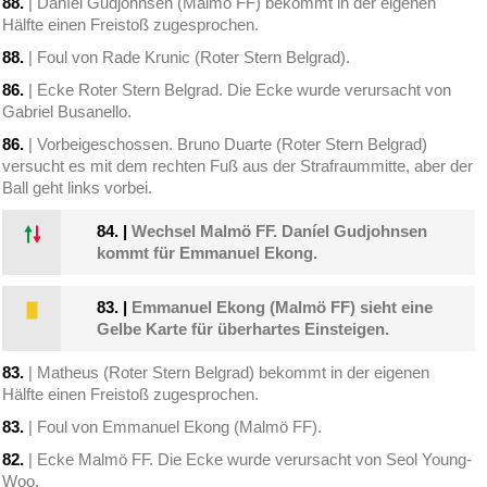
88.
| Daníel Gudjohnsen (Malmö FF) bekommt in der eigenen
Hälfte einen Freistoß zugesprochen.
88.
| Foul von Rade Krunic (Roter Stern Belgrad).
86.
| Ecke Roter Stern Belgrad. Die Ecke wurde verursacht von
Gabriel Busanello.
86.
| Vorbeigeschossen. Bruno Duarte (Roter Stern Belgrad)
versucht es mit dem rechten Fuß aus der Strafraummitte, aber der
Ball geht links vorbei.
84.
|
Wechsel Malmö FF. Daníel Gudjohnsen
kommt für Emmanuel Ekong.
83.
|
Emmanuel Ekong (Malmö FF) sieht eine
Gelbe Karte für überhartes Einsteigen.
83.
| Matheus (Roter Stern Belgrad) bekommt in der eigenen
Hälfte einen Freistoß zugesprochen.
83.
| Foul von Emmanuel Ekong (Malmö FF).
82.
| Ecke Malmö FF. Die Ecke wurde verursacht von Seol Young-
Woo.