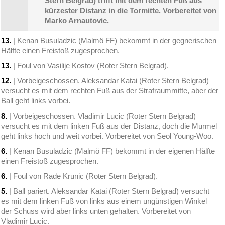
Stern Belgrad) trifft mit dem rechten Fuß aus
kürzester Distanz in die Tormitte. Vorbereitet von
Marko Arnautovic.
13.
| Kenan Busuladzic (Malmö FF) bekommt in der gegnerischen
Hälfte einen Freistoß zugesprochen.
13.
| Foul von Vasilije Kostov (Roter Stern Belgrad).
12.
| Vorbeigeschossen. Aleksandar Katai (Roter Stern Belgrad)
versucht es mit dem rechten Fuß aus der Strafraummitte, aber der
Ball geht links vorbei.
8.
| Vorbeigeschossen. Vladimir Lucic (Roter Stern Belgrad)
versucht es mit dem linken Fuß aus der Distanz, doch die Murmel
geht links hoch und weit vorbei. Vorbereitet von Seol Young-Woo.
6.
| Kenan Busuladzic (Malmö FF) bekommt in der eigenen Hälfte
einen Freistoß zugesprochen.
6.
| Foul von Rade Krunic (Roter Stern Belgrad).
5.
| Ball pariert. Aleksandar Katai (Roter Stern Belgrad) versucht
es mit dem linken Fuß von links aus einem ungünstigen Winkel
der Schuss wird aber links unten gehalten. Vorbereitet von
Vladimir Lucic.