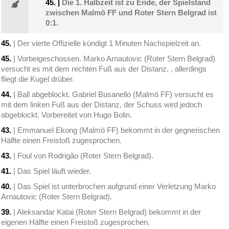
45.
|
Die 1. Halbzeit ist zu Ende, der Spielstand
zwischen Malmö FF und Roter Stern Belgrad ist
0:1.
45.
| Der vierte Offizielle kündigt 1 Minuten Nachspielzeit an.
45.
| Vorbeigeschossen. Marko Arnautovic (Roter Stern Belgrad)
versucht es mit dem rechten Fuß aus der Distanz, , allerdings
fliegt die Kugel drüber.
44.
| Ball abgeblockt. Gabriel Busanello (Malmö FF) versucht es
mit dem linken Fuß aus der Distanz, der Schuss wird jedoch
abgeblockt. Vorbereitet von Hugo Bolin.
43.
| Emmanuel Ekong (Malmö FF) bekommt in der gegnerischen
Hälfte einen Freistoß zugesprochen.
43.
| Foul von Rodrigão (Roter Stern Belgrad).
41.
| Das Spiel läuft wieder.
40.
| Das Spiel ist unterbrochen aufgrund einer Verletzung Marko
Arnautovic (Roter Stern Belgrad).
39.
| Aleksandar Katai (Roter Stern Belgrad) bekommt in der
eigenen Hälfte einen Freistoß zugesprochen.