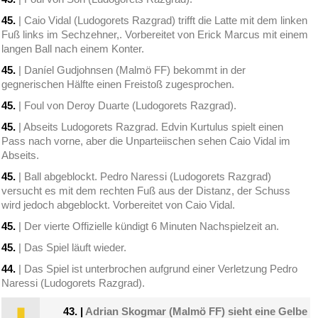
45.
| Caio Vidal (Ludogorets Razgrad) trifft die Latte mit dem linken
Fuß links im Sechzehner,. Vorbereitet von Erick Marcus mit einem
langen Ball nach einem Konter.
45.
| Daníel Gudjohnsen (Malmö FF) bekommt in der
gegnerischen Hälfte einen Freistoß zugesprochen.
45.
| Foul von Deroy Duarte (Ludogorets Razgrad).
45.
| Abseits Ludogorets Razgrad. Edvin Kurtulus spielt einen
Pass nach vorne, aber die Unparteiischen sehen Caio Vidal im
Abseits.
45.
| Ball abgeblockt. Pedro Naressi (Ludogorets Razgrad)
versucht es mit dem rechten Fuß aus der Distanz, der Schuss
wird jedoch abgeblockt. Vorbereitet von Caio Vidal.
45.
| Der vierte Offizielle kündigt 6 Minuten Nachspielzeit an.
45.
| Das Spiel läuft wieder.
44.
| Das Spiel ist unterbrochen aufgrund einer Verletzung Pedro
Naressi (Ludogorets Razgrad).
43.
|
Adrian Skogmar (Malmö FF) sieht eine Gelbe