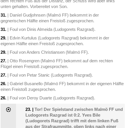
dem rechten Fuß aus der Distanz, der Schuss wird aber links
unten gehalten. Vorbereitet von Son.
31.
| Daníel Gudjohnsen (Malmö FF) bekommt in der
gegnerischen Hälfte einen Freistoß zugesprochen.
31.
| Foul von Dinis Almeida (Ludogorets Razgrad).
29.
| Edvin Kurtulus (Ludogorets Razgrad) bekommt in der
eigenen Hälfte einen Freistoß zugesprochen.
29.
| Foul von Anders Christiansen (Malmö FF).
27.
| Otto Rosengren (Malmö FF) bekommt auf dem rechten
Flügel einen Freistoß zugesprochen.
27.
| Foul von Petar Stanic (Ludogorets Razgrad).
26.
| Gabriel Busanello (Malmö FF) bekommt in der eigenen Hälfte
einen Freistoß zugesprochen.
26.
| Foul von Deroy Duarte (Ludogorets Razgrad).
23.
|
Tor! Der Spielstand zwischen Malmö FF und
Ludogorets Razgrad ist 0:2. Yves Bile
(Ludogorets Razgrad) trifft mit dem linken Fuß
aus der Strafraummitte, oben links nach einer