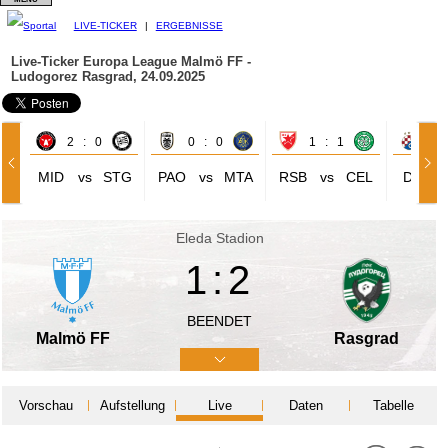
LIVE-TICKER
|
ERGEBNISSE
Live-Ticker Europa League
Malmö FF -
Ludogorez Rasgrad, 24.09.2025
2 : 0
0 : 0
1 : 1
3 
MID
vs
STG
PAO
vs
MTA
RSB
vs
CEL
DIZ
Eleda Stadion
1:2
BEENDET
Malmö FF
Rasgrad
Vorschau
Aufstellung
Live
Daten
Tabelle