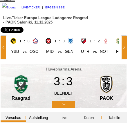
LIVE-TICKER
|
ERGEBNISSE
Live-Ticker Europa League
Ludogorez Rasgrad
- PAOK Saloniki, 11.12.2025
1 : 0
1 : 0
1 : 2
2 
YBB
vs
OSC
MID
vs
GEN
UTR
vs
NOT
FER
Huvepharma Arena
3:3
BEENDET
Rasgrad
PAOK
Vorschau
Aufstellung
Live
Daten
Tabelle