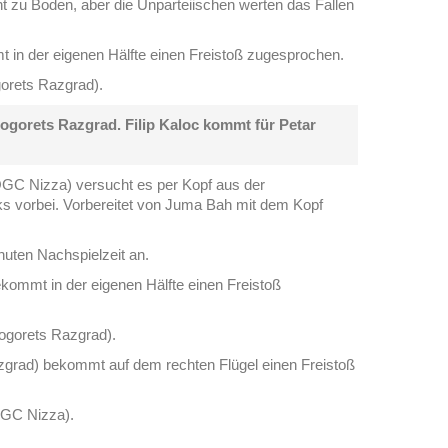
 zu Boden, aber die Unparteiischen werten das Fallen
 in der eigenen Hälfte einen Freistoß zugesprochen.
orets Razgrad).
gorets Razgrad. Filip Kaloc kommt für Petar
OGC Nizza) versucht es per Kopf aus der
inks vorbei. Vorbereitet von Juma Bah mit dem Kopf
inuten Nachspielzeit an.
kommt in der eigenen Hälfte einen Freistoß
ogorets Razgrad).
zgrad) bekommt auf dem rechten Flügel einen Freistoß
OGC Nizza).