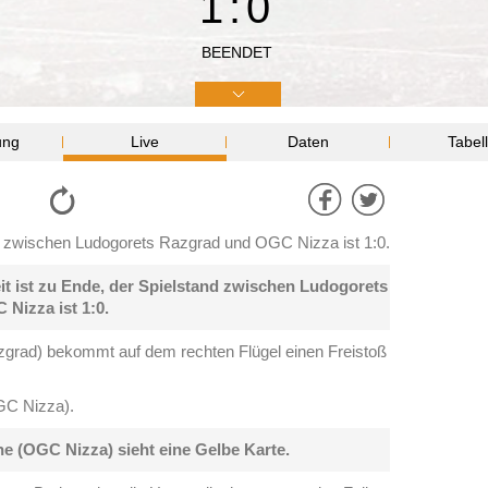
1:0
BEENDET
ung
Live
Daten
Tabel
nd zwischen Ludogorets Razgrad und OGC Nizza ist 1:0.
eit ist zu Ende, der Spielstand zwischen Ludogorets
Nizza ist 1:0.
zgrad) bekommt auf dem rechten Flügel einen Freistoß
GC Nizza).
e (OGC Nizza) sieht eine Gelbe Karte.