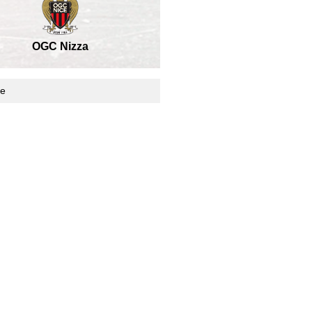
OGC Nizza
le