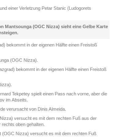
rund einer Verletzung Petar Stanic (Ludogorets
on Mantsounga (OGC Nizza) sieht eine Gelbe Karte
nsteigen.
ad) bekommt in der eigenen Hälfte einen Freistoß
ounga (OGC Nizza).
zgrad) bekommt in der eigenen Hälfte einen Freistoß
izza).
rnard Tekpetey spielt einen Pass nach vorne, aber die
ov im Abseits.
e verursacht von Dinis Almeida.
 Nizza) versucht es mit dem rechten Fuß aus der
 rechts oben gehalten.
 (OGC Nizza) versucht es mit dem rechten Fuß