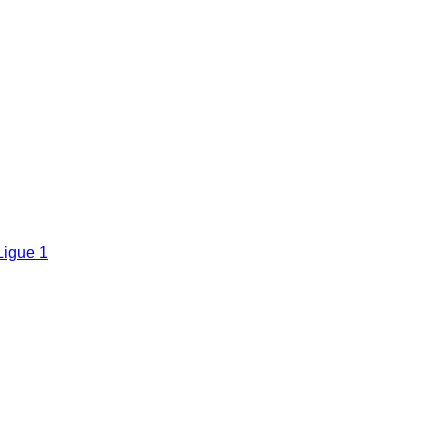
Ligue 1