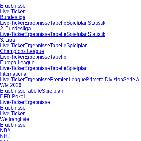
Ergebnisse
Live-Ticker
Bundesliga
Live-Ticker
Ergebnisse
Tabelle
Spielplan
Statistik
2. Bundesliga
Live-Ticker
Ergebnisse
Tabelle
Spielplan
Statistik
3. Liga
Live-Ticker
Ergebnisse
Tabelle
Spielplan
Champions League
Live-Ticker
Ergebnisse
Tabelle
Europa League
Live-Ticker
Ergebnisse
Tabelle
Spielplan
International
Live-Ticker
Ergebnisse
Premier League
Primera Division
Serie A
WM 2026
Ergebnisse
Tabelle
Spielplan
DFB-Pokal
Live-Ticker
Ergebnisse
Ergebnisse
Live-Ticker
Weltrangliste
Ergebnisse
NBA
NHL