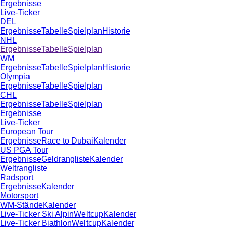
Ergebnisse
Live-Ticker
DEL
Ergebnisse
Tabelle
Spielplan
Historie
NHL
Ergebnisse
Tabelle
Spielplan
WM
Ergebnisse
Tabelle
Spielplan
Historie
Olympia
Ergebnisse
Tabelle
Spielplan
CHL
Ergebnisse
Tabelle
Spielplan
Ergebnisse
Live-Ticker
European Tour
Ergebnisse
Race to Dubai
Kalender
US PGA Tour
Ergebnisse
Geldrangliste
Kalender
Weltrangliste
Radsport
Ergebnisse
Kalender
Motorsport
WM-Stände
Kalender
Live-Ticker Ski Alpin
Weltcup
Kalender
Live-Ticker Biathlon
Weltcup
Kalender