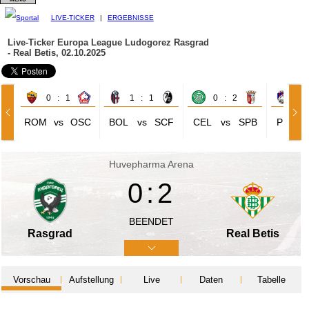
LIVE-TICKER
|
ERGEBNISSE
Live-Ticker Europa League
Ludogorez Rasgrad
- Real Betis, 02.10.2025
0 : 1
1 : 1
0 : 2
3 
ROM
vs
OSC
BOL
vs
SCF
CEL
vs
SPB
PLZ
Huvepharma Arena
0:2
BEENDET
Rasgrad
Real Betis
Vorschau
Aufstellung
Live
Daten
Tabelle