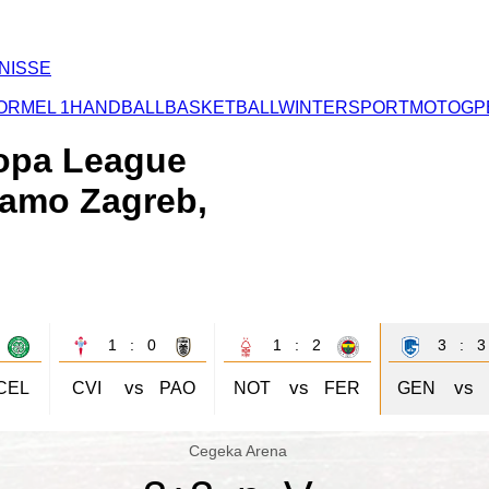
NISSE
ORMEL 1
HANDBALL
BASKETBALL
WINTERSPORT
MOTOGP
ropa League
amo Zagreb,
1 : 0
1 : 2
3 : 3
vs
vs
vs
CEL
CVI
PAO
NOT
FER
GEN
Cegeka Arena