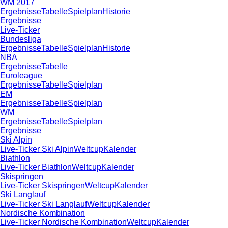
WM 2017
Ergebnisse
Tabelle
Spielplan
Historie
Ergebnisse
Live-Ticker
Bundesliga
Ergebnisse
Tabelle
Spielplan
Historie
NBA
Ergebnisse
Tabelle
Euroleague
Ergebnisse
Tabelle
Spielplan
EM
Ergebnisse
Tabelle
Spielplan
WM
Ergebnisse
Tabelle
Spielplan
Ergebnisse
Ski Alpin
Live-Ticker Ski Alpin
Weltcup
Kalender
Biathlon
Live-Ticker Biathlon
Weltcup
Kalender
Skispringen
Live-Ticker Skispringen
Weltcup
Kalender
Ski Langlauf
Live-Ticker Ski Langlauf
Weltcup
Kalender
Nordische Kombination
Live-Ticker Nordische Kombination
Weltcup
Kalender