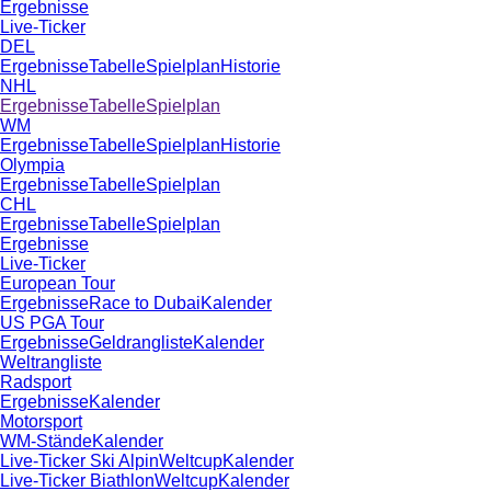
Ergebnisse
Live-Ticker
DEL
Ergebnisse
Tabelle
Spielplan
Historie
NHL
Ergebnisse
Tabelle
Spielplan
WM
Ergebnisse
Tabelle
Spielplan
Historie
Olympia
Ergebnisse
Tabelle
Spielplan
CHL
Ergebnisse
Tabelle
Spielplan
Ergebnisse
Live-Ticker
European Tour
Ergebnisse
Race to Dubai
Kalender
US PGA Tour
Ergebnisse
Geldrangliste
Kalender
Weltrangliste
Radsport
Ergebnisse
Kalender
Motorsport
WM-Stände
Kalender
Live-Ticker Ski Alpin
Weltcup
Kalender
Live-Ticker Biathlon
Weltcup
Kalender