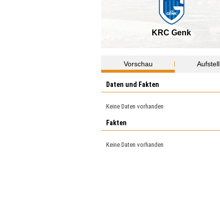
KRC Genk
Vorschau
Aufstel
Daten und Fakten
Keine Daten vorhanden
Fakten
Keine Daten vorhanden
Live-Ticker
Ergebnisse
Impressum
PRIVACY POLICY