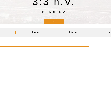
3:3
n.V.
BEENDET N.V.
lung
Live
Daten
Ta