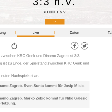
3:3
n.V.
BEENDET N.V.
lung
Live
Daten
Ta
nd zwischen KRC Genk und Dinamo Zagreb ist 3:3.
ung ist zu Ende, der Spielstand zwischen KRC Genk und
Minuten Nachspielzeit an.
amo Zagreb. Sven Sunta kommt für Josip Misic.
namo Zagreb. Marko Zebic kommt für Niko Galesic
rletzung.