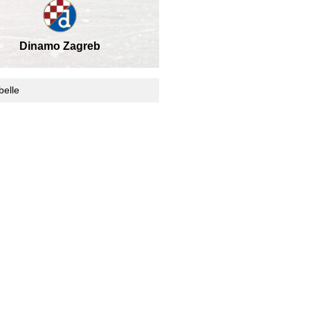
Dinamo Zagreb
belle