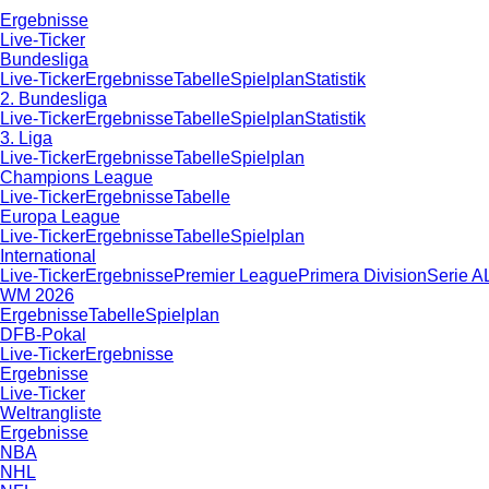
Ergebnisse
Live-Ticker
Bundesliga
Live-Ticker
Ergebnisse
Tabelle
Spielplan
Statistik
2. Bundesliga
Live-Ticker
Ergebnisse
Tabelle
Spielplan
Statistik
3. Liga
Live-Ticker
Ergebnisse
Tabelle
Spielplan
Champions League
Live-Ticker
Ergebnisse
Tabelle
Europa League
Live-Ticker
Ergebnisse
Tabelle
Spielplan
International
Live-Ticker
Ergebnisse
Premier League
Primera Division
Serie A
WM 2026
Ergebnisse
Tabelle
Spielplan
DFB-Pokal
Live-Ticker
Ergebnisse
Ergebnisse
Live-Ticker
Weltrangliste
Ergebnisse
NBA
NHL