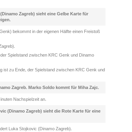
 (Dinamo Zagreb) sieht eine Gelbe Karte für
eigen.
Genk) bekommt in der eigenen Hälfte einen Freistoß
Zagreb).
g. der Spielstand zwischen KRC Genk und Dinamo
ung ist zu Ende, der Spielstand zwischen KRC Genk und
namo Zagreb. Marko Soldo kommt für Miha Zajc.
Minuten Nachspielzeit an.
vic (Dinamo Zagreb) sieht die Rote Karte für eine
dert Luka Stojkovic (Dinamo Zagreb).