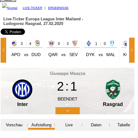
LIVE-TICKER
|
ERGEBNISSE
Live-Ticker Europa League
Inter Mailand -
Ludogorez Rasgrad, 27.02.2020
3 : 4
0 : 3
1 : 0
1 
APO
vs
DUD
QAR
vs
SEV
DYK
vs
MAL
KOP
Giuseppe Meazza
2:1
BEENDET
Inter
Rasgrad
Vorschau
Aufstellung
Live
Daten
Tabelle