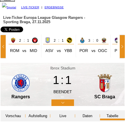
LIVE-TICKER
|
ERGEBNISSE
Live-Ticker Europa League
Glasgow Rangers -
Sporting Braga, 27.11.2025
2 : 1
2 : 1
3 : 0
0 
ROM
vs
MID
ASV
vs
YBB
POR
vs
OGC
PLZ
Ibrox Stadium
1:1
BEENDET
Rangers
SC Braga
Vorschau
Aufstellung
Live
Daten
Tabelle