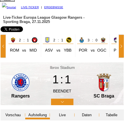
LIVE-TICKER
|
ERGEBNISSE
Live-Ticker Europa League
Glasgow Rangers -
Sporting Braga, 27.11.2025
2 : 1
2 : 1
3 : 0
0 
ROM
vs
MID
ASV
vs
YBB
POR
vs
OGC
PLZ
Ibrox Stadium
1:1
BEENDET
Rangers
SC Braga
Vorschau
Aufstellung
Live
Daten
Tabelle