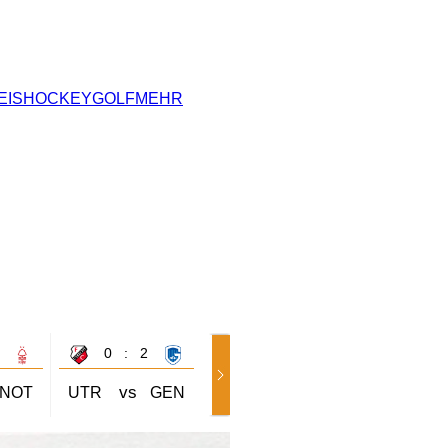
EISHOCKEY
GOLF
MEHR
0 : 2
vs
NOT
UTR
GEN