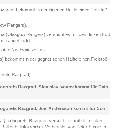
zgrad) bekommt in der eigenen Hälfte einen Freistoß
gow Rangers).
ma (Glasgow Rangers) versucht es mit dem linken Fuß
doch abgeblockt.
inuten Nachspielzeit an.
s) bekommt in der gegnerischen Hälfte einen Freistoß
orets Razgrad).
gorets Razgrad. Stanislav Ivanov kommt für Caio
ogorets Razgrad. Joel Andersson kommt für Son.
a (Ludogorets Razgrad) versucht es mit dem linken
Ball geht links vorbei. Vorbereitet von Petar Stanic mit