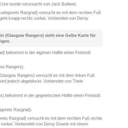
Ecke wurde verursacht von Jack Butland.
Ludogorets Razgrad) versucht es mit dem rechten Fuß
geht knapp rechts vorbei. Vorbereitet von Deroy
in (Glasgow Rangers) sieht eine Gelbe Karte für
eigen.
ad) bekommt in der eigenen Hälfte einen Freistoß
gow Rangers).
 (Glasgow Rangers) versucht es mit dem linken Fuß
ird jedoch abgeblockt. Vorbereitet von Thelo
) bekommt in der gegnerischen Hälfte einen Freistoß
ogorets Razgrad).
rets Razgrad) versucht es mit dem rechten Fuß rechts
s vorbei. Vorbereitet von Deroy Duarte mit einem