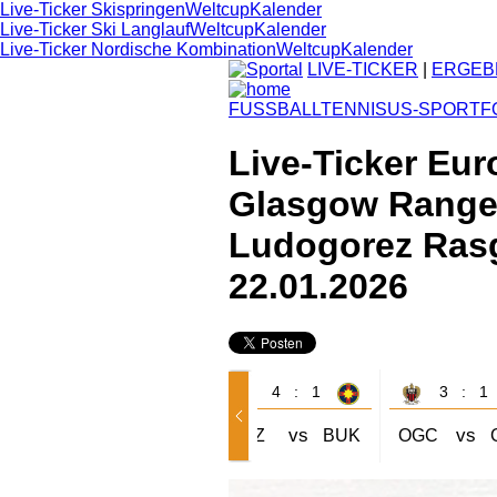
Live-Ticker Skispringen
Weltcup
Kalender
Live-Ticker Ski Langlauf
Weltcup
Kalender
Live-Ticker Nordische Kombination
Weltcup
Kalender
LIVE-TICKER
|
ERGEB
FUSSBALL
TENNIS
US-SPORT
F
Live-Ticker Eu
Glasgow Ranger
Ludogorez Ras
22.01.2026
1 : 1
4 : 1
3 : 1
vs
vs
vs
BAS
FER
PAN
DIZ
BUK
OGC