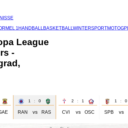
NISSE
ORMEL 1
HANDBALL
BASKETBALL
WINTERSPORT
MOTOGP
ropa League
s -
grad,
1 : 0
2 : 1
1 : 0
vs
vs
vs
GAE
RAN
RAS
CVI
OSC
SPB