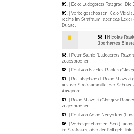
89.
| Ecke Ludogorets Razgrad. Die 
89.
| Vorbeigeschossen. Caio Vidal (
rechts im Strafraum, aber das Leder 
Duarte.
88.
|
Nicolas Rask
überhartes Einst
88.
| Petar Stanic (Ludogorets Razgr
zugesprochen.
88.
| Foul von Nicolas Raskin (Glas
87.
| Ball abgeblockt. Bojan Miovski
aus der Strafraummitte, der Schuss w
Aasgaard.
87.
| Bojan Miovski (Glasgow Rangers
zugesprochen.
87.
| Foul von Anton Nedyalkov (Lud
86.
| Vorbeigeschossen. Son (Ludogo
im Strafraum, aber der Ball geht link