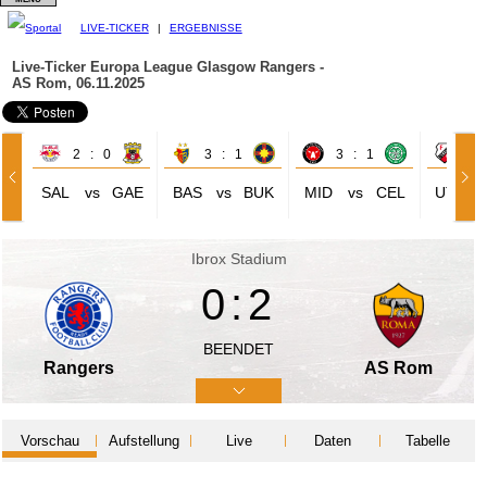
LIVE-TICKER
|
ERGEBNISSE
Live-Ticker Europa League
Glasgow Rangers -
AS Rom, 06.11.2025
2 : 0
3 : 1
3 : 1
1 
SAL
vs
GAE
BAS
vs
BUK
MID
vs
CEL
UTR
Ibrox Stadium
0:2
BEENDET
Rangers
AS Rom
Vorschau
Aufstellung
Live
Daten
Tabelle