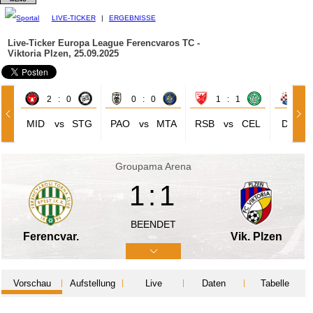
LIVE-TICKER
|
ERGEBNISSE
Live-Ticker Europa League
Ferencvaros TC -
Viktoria Plzen, 25.09.2025
2 : 0
0 : 0
1 : 1
3 
MID
vs
STG
PAO
vs
MTA
RSB
vs
CEL
DIZ
Groupama Arena
1:1
BEENDET
Ferencvar.
Vik. Plzen
Vorschau
Aufstellung
Live
Daten
Tabelle