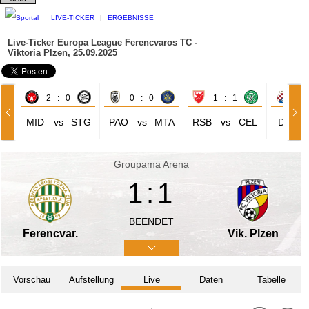
LIVE-TICKER
|
ERGEBNISSE
Live-Ticker Europa League
Ferencvaros TC -
Viktoria Plzen, 25.09.2025
2 : 0
0 : 0
1 : 1
3 
MID
vs
STG
PAO
vs
MTA
RSB
vs
CEL
DIZ
Groupama Arena
1:1
BEENDET
Ferencvar.
Vik. Plzen
Vorschau
Aufstellung
Live
Daten
Tabelle