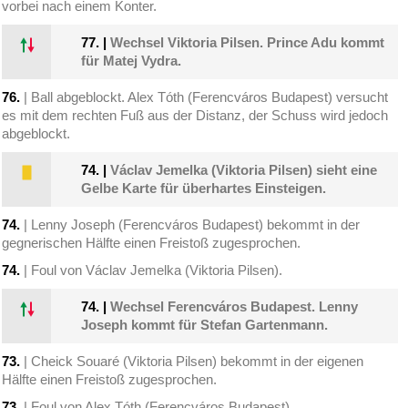
vorbei nach einem Konter.
77.
|
Wechsel Viktoria Pilsen. Prince Adu kommt
für Matej Vydra.
76.
| Ball abgeblockt. Alex Tóth (Ferencváros Budapest) versucht
es mit dem rechten Fuß aus der Distanz, der Schuss wird jedoch
abgeblockt.
74.
|
Václav Jemelka (Viktoria Pilsen) sieht eine
Gelbe Karte für überhartes Einsteigen.
74.
| Lenny Joseph (Ferencváros Budapest) bekommt in der
gegnerischen Hälfte einen Freistoß zugesprochen.
74.
| Foul von Václav Jemelka (Viktoria Pilsen).
74.
|
Wechsel Ferencváros Budapest. Lenny
Joseph kommt für Stefan Gartenmann.
73.
| Cheick Souaré (Viktoria Pilsen) bekommt in der eigenen
Hälfte einen Freistoß zugesprochen.
73.
| Foul von Alex Tóth (Ferencváros Budapest).