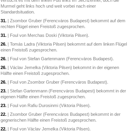
versucht es mit dem linken Fuß links im Sechzehner, doch die
Murmel geht links hoch und weit vorbei nach einer
Standardsituation.
31.
| Zsombor Gruber (Ferencváros Budapest) bekommt auf dem
rechten Flügel einen Freistoß zugesprochen.
31.
| Foul von Merchas Doski (Viktoria Pilsen).
26.
| Tomás Ladra (Viktoria Pilsen) bekommt auf dem linken Flügel
einen Freistoß zugesprochen.
26.
| Foul von Stefan Gartenmann (Ferencváros Budapest).
26.
| Václav Jemelka (Viktoria Pilsen) bekommt in der eigenen
Hälfte einen Freistoß zugesprochen.
26.
| Foul von Zsombor Gruber (Ferencváros Budapest).
23.
| Stefan Gartenmann (Ferencváros Budapest) bekommt in der
eigenen Hälfte einen Freistoß zugesprochen.
23.
| Foul von Rafiu Durosinmi (Viktoria Pilsen).
22.
| Zsombor Gruber (Ferencváros Budapest) bekommt in der
gegnerischen Hälfte einen Freistoß zugesprochen.
22.
| Foul von Václav Jemelka (Viktoria Pilsen).