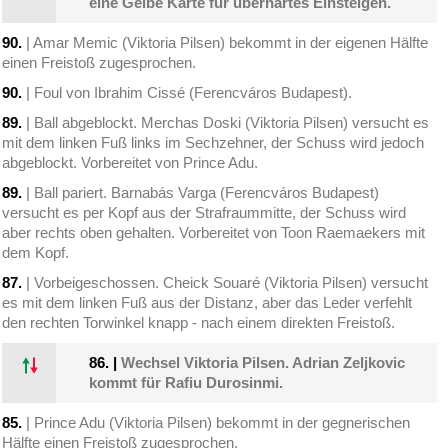
eine Gelbe Karte für überhartes Einsteigen.
90.
| Amar Memic (Viktoria Pilsen) bekommt in der eigenen Hälfte
einen Freistoß zugesprochen.
90.
| Foul von Ibrahim Cissé (Ferencváros Budapest).
89.
| Ball abgeblockt. Merchas Doski (Viktoria Pilsen) versucht es
mit dem linken Fuß links im Sechzehner, der Schuss wird jedoch
abgeblockt. Vorbereitet von Prince Adu.
89.
| Ball pariert. Barnabás Varga (Ferencváros Budapest)
versucht es per Kopf aus der Strafraummitte, der Schuss wird
aber rechts oben gehalten. Vorbereitet von Toon Raemaekers mit
dem Kopf.
87.
| Vorbeigeschossen. Cheick Souaré (Viktoria Pilsen) versucht
es mit dem linken Fuß aus der Distanz, aber das Leder verfehlt
den rechten Torwinkel knapp - nach einem direkten Freistoß.
86.
|
Wechsel Viktoria Pilsen. Adrian Zeljkovic
kommt für Rafiu Durosinmi.
85.
| Prince Adu (Viktoria Pilsen) bekommt in der gegnerischen
Hälfte einen Freistoß zugesprochen.