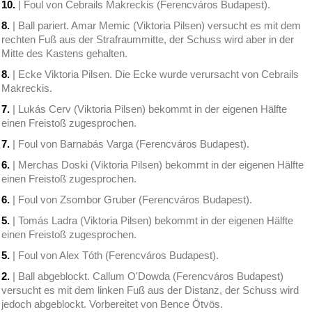
10.
| Foul von Cebrails Makreckis (Ferencváros Budapest).
8.
| Ball pariert. Amar Memic (Viktoria Pilsen) versucht es mit dem
rechten Fuß aus der Strafraummitte, der Schuss wird aber in der
Mitte des Kastens gehalten.
8.
| Ecke Viktoria Pilsen. Die Ecke wurde verursacht von Cebrails
Makreckis.
7.
| Lukás Cerv (Viktoria Pilsen) bekommt in der eigenen Hälfte
einen Freistoß zugesprochen.
7.
| Foul von Barnabás Varga (Ferencváros Budapest).
6.
| Merchas Doski (Viktoria Pilsen) bekommt in der eigenen Hälfte
einen Freistoß zugesprochen.
6.
| Foul von Zsombor Gruber (Ferencváros Budapest).
5.
| Tomás Ladra (Viktoria Pilsen) bekommt in der eigenen Hälfte
einen Freistoß zugesprochen.
5.
| Foul von Alex Tóth (Ferencváros Budapest).
2.
| Ball abgeblockt. Callum O'Dowda (Ferencváros Budapest)
versucht es mit dem linken Fuß aus der Distanz, der Schuss wird
jedoch abgeblockt. Vorbereitet von Bence Ötvös.