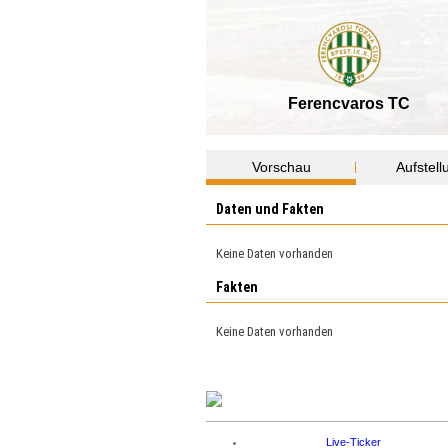
Ferencvaros TC
Vorschau
Aufstell
Daten und Fakten
Keine Daten vorhanden
Fakten
Keine Daten vorhanden
Live-Ticker