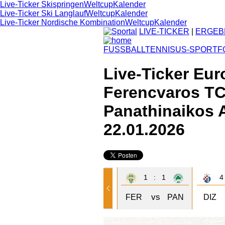
Live-Ticker Skispringen
Weltcup
Kalender
Live-Ticker Ski Langlauf
Weltcup
Kalender
Live-Ticker Nordische Kombination
Weltcup
Kalender
LIVE-TICKER
|
ERGEB
FUSSBALL
TENNIS
US-SPORT
F
Live-Ticker Eu
Ferencvaros TC
Panathinaikos 
22.01.2026
 : 0
3 : 1
1 : 1
4
vs
vs
vs
STU
SAL
BAS
FER
PAN
DIZ