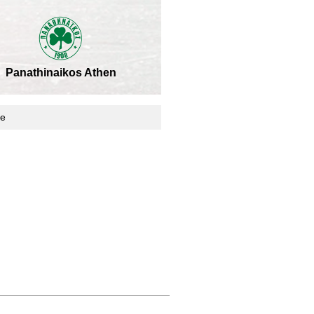
Panathinaikos Athen
le