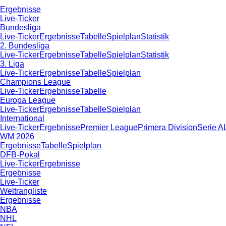
Ergebnisse
Live-Ticker
Bundesliga
Live-Ticker
Ergebnisse
Tabelle
Spielplan
Statistik
2. Bundesliga
Live-Ticker
Ergebnisse
Tabelle
Spielplan
Statistik
3. Liga
Live-Ticker
Ergebnisse
Tabelle
Spielplan
Champions League
Live-Ticker
Ergebnisse
Tabelle
Europa League
Live-Ticker
Ergebnisse
Tabelle
Spielplan
International
Live-Ticker
Ergebnisse
Premier League
Primera Division
Serie A
WM 2026
Ergebnisse
Tabelle
Spielplan
DFB-Pokal
Live-Ticker
Ergebnisse
Ergebnisse
Live-Ticker
Weltrangliste
Ergebnisse
NBA
NHL