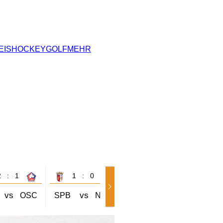
EISHOCKEY
GOLF
MEHR
2 : 1
1 : 0
0 : 2
vs
vs
vs
OSC
SPB
NOT
UTR
GEN