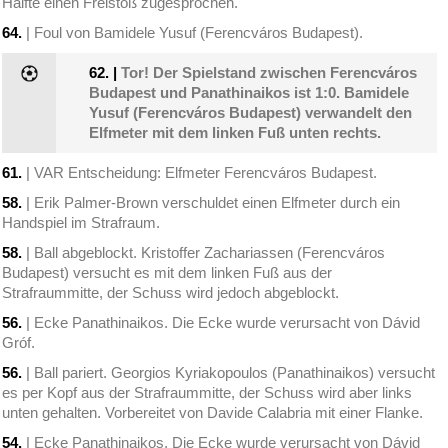
Hälfte einen Freistoß zugesprochen.
64.
| Foul von Bamidele Yusuf (Ferencváros Budapest).
62.
|
Tor! Der Spielstand zwischen Ferencváros
Budapest und Panathinaikos ist 1:0. Bamidele
Yusuf (Ferencváros Budapest) verwandelt den
Elfmeter mit dem linken Fuß unten rechts.
61.
| VAR Entscheidung: Elfmeter Ferencváros Budapest.
58.
| Erik Palmer-Brown verschuldet einen Elfmeter durch ein
Handspiel im Strafraum.
58.
| Ball abgeblockt. Kristoffer Zachariassen (Ferencváros
Budapest) versucht es mit dem linken Fuß aus der
Strafraummitte, der Schuss wird jedoch abgeblockt.
56.
| Ecke Panathinaikos. Die Ecke wurde verursacht von Dávid
Gróf.
56.
| Ball pariert. Georgios Kyriakopoulos (Panathinaikos) versucht
es per Kopf aus der Strafraummitte, der Schuss wird aber links
unten gehalten. Vorbereitet von Davide Calabria mit einer Flanke.
54.
| Ecke Panathinaikos. Die Ecke wurde verursacht von Dávid