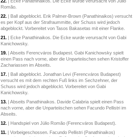
22.
| Ecke Panathinaikos. Die Ecke wurde verursacht von Júlio
Romão.
22.
| Ball abgeblockt. Erik Palmer-Brown (Panathinaikos) versucht
es per Kopf aus der Strafraummitte, der Schuss wird jedoch
abgeblockt. Vorbereitet von Tasos Bakasetas mit einer Flanke.
21.
| Ecke Panathinaikos. Die Ecke wurde verursacht von Gabi
Kanichowsky.
19.
| Abseits Ferencváros Budapest. Gabi Kanichowsky spielt
einen Pass nach vorne, aber die Unparteiischen sehen Kristoffer
Zachariassen im Abseits.
17.
| Ball abgeblockt. Jonathan Levi (Ferencváros Budapest)
versucht es mit dem rechten Fuß links im Sechzehner, der
Schuss wird jedoch abgeblockt. Vorbereitet von Gabi
Kanichowsky.
13.
| Abseits Panathinaikos. Davide Calabria spielt einen Pass
nach vorne, aber die Unparteiischen sehen Facundo Pellistri im
Abseits.
12.
| Handspiel von Júlio Romão (Ferencváros Budapest).
11.
| Vorbeigeschossen. Facundo Pellistri (Panathinaikos)