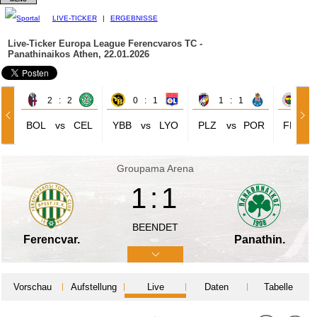
LIVE-TICKER
|
ERGEBNISSE
Live-Ticker Europa League
Ferencvaros TC -
Panathinaikos Athen, 22.01.2026
2 : 2
0 : 1
1 : 1
0 
BOL
vs
CEL
YBB
vs
LYO
PLZ
vs
POR
FER
Groupama Arena
1:1
BEENDET
Ferencvar.
Panathin.
Vorschau
Aufstellung
Live
Daten
Tabelle