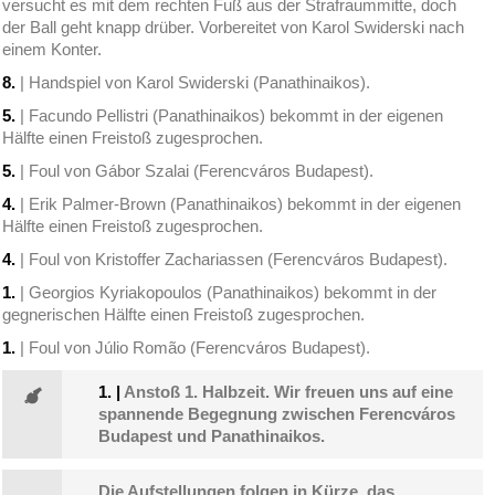
versucht es mit dem rechten Fuß aus der Strafraummitte, doch
der Ball geht knapp drüber. Vorbereitet von Karol Swiderski nach
einem Konter.
8.
| Handspiel von Karol Swiderski (Panathinaikos).
5.
| Facundo Pellistri (Panathinaikos) bekommt in der eigenen
Hälfte einen Freistoß zugesprochen.
5.
| Foul von Gábor Szalai (Ferencváros Budapest).
4.
| Erik Palmer-Brown (Panathinaikos) bekommt in der eigenen
Hälfte einen Freistoß zugesprochen.
4.
| Foul von Kristoffer Zachariassen (Ferencváros Budapest).
1.
| Georgios Kyriakopoulos (Panathinaikos) bekommt in der
gegnerischen Hälfte einen Freistoß zugesprochen.
1.
| Foul von Júlio Romão (Ferencváros Budapest).
1.
|
Anstoß 1. Halbzeit. Wir freuen uns auf eine
spannende Begegnung zwischen Ferencváros
Budapest und Panathinaikos.
Die Aufstellungen folgen in Kürze, das