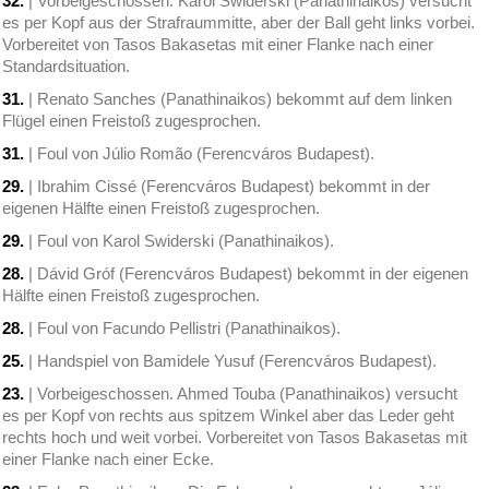
32.
| Vorbeigeschossen. Karol Swiderski (Panathinaikos) versucht
es per Kopf aus der Strafraummitte, aber der Ball geht links vorbei.
Vorbereitet von Tasos Bakasetas mit einer Flanke nach einer
Standardsituation.
31.
| Renato Sanches (Panathinaikos) bekommt auf dem linken
Flügel einen Freistoß zugesprochen.
31.
| Foul von Júlio Romão (Ferencváros Budapest).
29.
| Ibrahim Cissé (Ferencváros Budapest) bekommt in der
eigenen Hälfte einen Freistoß zugesprochen.
29.
| Foul von Karol Swiderski (Panathinaikos).
28.
| Dávid Gróf (Ferencváros Budapest) bekommt in der eigenen
Hälfte einen Freistoß zugesprochen.
28.
| Foul von Facundo Pellistri (Panathinaikos).
25.
| Handspiel von Bamidele Yusuf (Ferencváros Budapest).
23.
| Vorbeigeschossen. Ahmed Touba (Panathinaikos) versucht
es per Kopf von rechts aus spitzem Winkel aber das Leder geht
rechts hoch und weit vorbei. Vorbereitet von Tasos Bakasetas mit
einer Flanke nach einer Ecke.