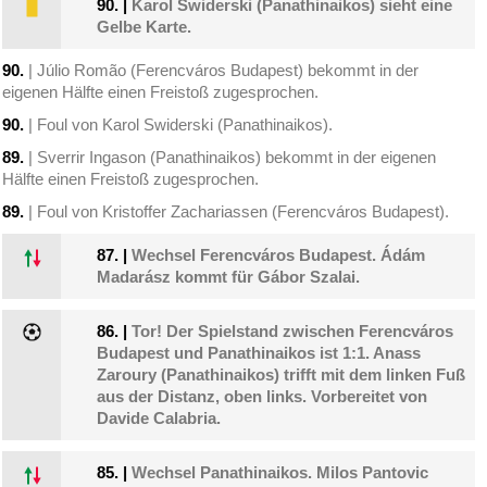
90.
|
Karol Swiderski (Panathinaikos) sieht eine
Gelbe Karte.
90.
| Júlio Romão (Ferencváros Budapest) bekommt in der
eigenen Hälfte einen Freistoß zugesprochen.
90.
| Foul von Karol Swiderski (Panathinaikos).
89.
| Sverrir Ingason (Panathinaikos) bekommt in der eigenen
Hälfte einen Freistoß zugesprochen.
89.
| Foul von Kristoffer Zachariassen (Ferencváros Budapest).
87.
|
Wechsel Ferencváros Budapest. Ádám
Madarász kommt für Gábor Szalai.
86.
|
Tor! Der Spielstand zwischen Ferencváros
Budapest und Panathinaikos ist 1:1. Anass
Zaroury (Panathinaikos) trifft mit dem linken Fuß
aus der Distanz, oben links. Vorbereitet von
Davide Calabria.
85.
|
Wechsel Panathinaikos. Milos Pantovic