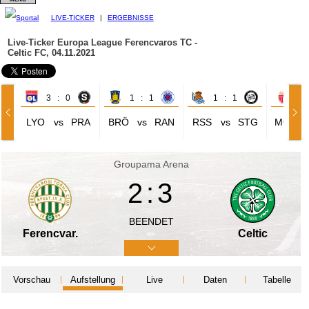
LIVE-TICKER
|
ERGEBNISSE
Live-Ticker Europa League
Ferencvaros TC -
Celtic FC, 04.11.2021
3 : 0
1 : 1
1 : 1
0 
LYO
vs
PRA
BRÖ
vs
RAN
RSS
vs
STG
MON
Groupama Arena
2:3
BEENDET
Ferencvar.
Celtic
Vorschau
Aufstellung
Live
Daten
Tabelle