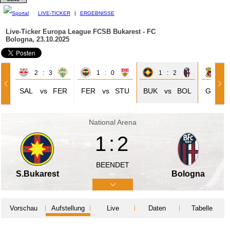
LIVE-TICKER
|
ERGEBNISSE
Live-Ticker Europa League
FCSB Bukarest - FC
Bologna, 23.10.2025
2 : 3
1 : 0
1 : 2
2 
SAL
vs
FER
FER
vs
STU
BUK
vs
BOL
GAE
National Arena
1:2
BEENDET
S.Bukarest
Bologna
Vorschau
Aufstellung
Live
Daten
Tabelle