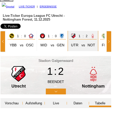
LIVE-TICKER
|
ERGEBNISSE
Live-Ticker Europa League
FC Utrecht -
Nottingham Forest, 11.12.2025
1 : 0
1 : 0
1 : 2
2 
YBB
vs
OSC
MID
vs
GEN
UTR
vs
NOT
FER
Stadion Galgenwaard
1:2
BEENDET
Utrecht
Nottingham
Vorschau
Aufstellung
Live
Daten
Tabelle