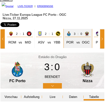
LIVE-TICKER
|
ERGEBNISSE
Live-Ticker Europa League
FC Porto - OGC
Nizza, 27.11.2025
2 : 1
2 : 1
3 : 0
0 
ROM
vs
MID
ASV
vs
YBB
POR
vs
OGC
PLZ
Estádio do Dragão
3:0
BEENDET
FC Porto
Nizza
Vorschau
Aufstellung
Live
Daten
Tabelle