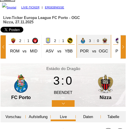
LIVE-TICKER
|
ERGEBNISSE
Live-Ticker Europa League
FC Porto - OGC
Nizza, 27.11.2025
2 : 1
2 : 1
3 : 0
0 
ROM
vs
MID
ASV
vs
YBB
POR
vs
OGC
PLZ
Estádio do Dragão
3:0
BEENDET
FC Porto
Nizza
Vorschau
Aufstellung
Live
Daten
Tabelle