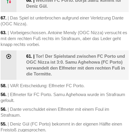
68.
|
Wechsel FC Porto. Borja Sainz kommt für
Deniz Gül.
67.
| Das Spiel ist unterbrochen aufgrund einer Verletzung Dante
(OGC Nizza).
63.
| Vorbeigeschossen. Antoine Mendy (OGC Nizza) versucht es
mit dem rechten Fuß rechts im Strafraum, aber das Leder geht
knapp rechts vorbei.
61.
|
Tor! Der Spielstand zwischen FC Porto und
OGC Nizza ist 3:0. Samu Aghehowa (FC Porto)
verwandelt den Elfmeter mit dem rechten Fuß in
die Tormitte.
58.
| VAR Entscheidung: Elfmeter FC Porto.
56.
| Elfmeter für FC Porto. Samu Aghehowa wurde im Strafraum
gefoult.
56.
| Dante verschuldet einen Elfmeter mit einem Foul im
Strafraum.
55.
| Deniz Gül (FC Porto) bekommt in der eigenen Hälfte einen
Freistoß zugesprochen.