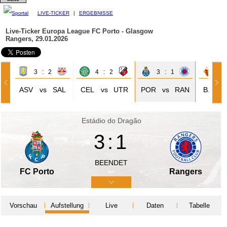
LIVE-TICKER
|
ERGEBNISSE
Live-Ticker Europa League
FC Porto - Glasgow
Rangers, 29.01.2026
3 : 2
4 : 2
3 : 1
0 
ASV
vs
SAL
CEL
vs
UTR
POR
vs
RAN
BAS
Estádio do Dragão
3:1
BEENDET
FC Porto
Rangers
Vorschau
Aufstellung
Live
Daten
Tabelle